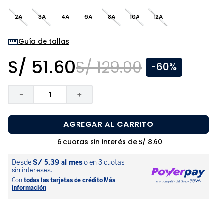
8
.
zapatos niña
2A
3A
4A
6A
8A
10A
12A
9
.
niño
10
.
sandalias niño
Guía de tallas
S/
51
.
60
S/
129
.
00
-
60%
－
＋
AGREGAR AL CARRITO
6
cuotas sin interés de
S/
8
.
60