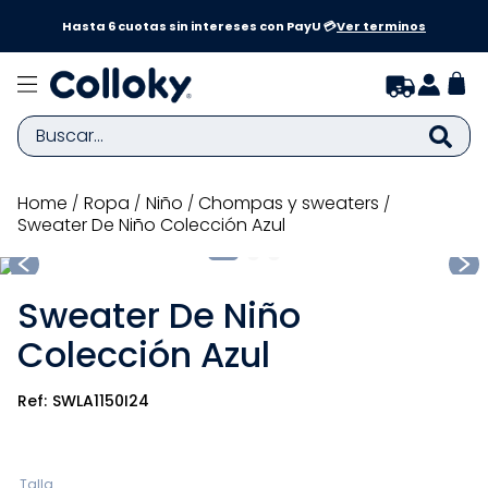
a y
Hasta 6 cuotas sin intereses con PayU 💳
Ver terminos
Buscar...
TÉRMINOS MÁS BUSCADOS
ropa
niño
chompas y sweaters
Sweater De Niño Colección Azul
1
.
zapatillas niña
2
.
zapatillas niño
Sweater De Niño
3
.
medias
Colección Azul
4
.
sandalias
5
.
sandalias niña
SWLA1150I24
6
.
bebe
7
.
pijama
Talla