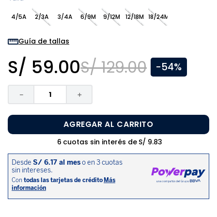
8
.
pijama
4/5A
2/3A
3/4A
6/9M
9/12M
12/18M
18/24M
9
.
zapatos niña
10
.
disney
Guía de tallas
S/
59
.
00
S/
129
.
00
-
54%
－
＋
AGREGAR AL CARRITO
6
cuotas sin interés de
S/
9
.
83