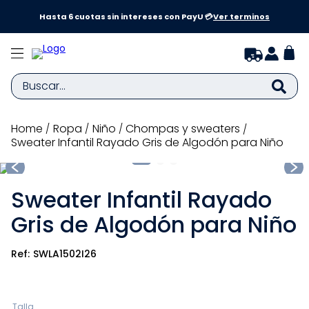
a y
Hasta 6 cuotas sin intereses con PayU 💳
Ver terminos
Buscar...
TÉRMINOS MÁS BUSCADOS
ropa
niño
chompas y sweaters
Sweater Infantil Rayado Gris de Algodón para Niño
1
.
zapatillas niña
2
.
zapatillas niño
Sweater Infantil Rayado
3
.
medias
Gris de Algodón para Niño
4
.
sandalias
5
.
sandalias niña
SWLA1502I26
6
.
bebe
7
.
sandalias niño
Talla