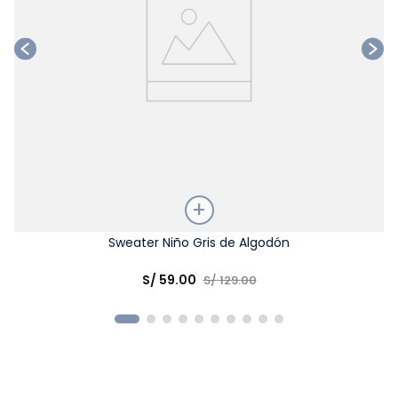
Talla
Sweater Niño Gris de Algodón
Elige una opción
S/
59
.
00
S/
129
.
00
COMPRAR