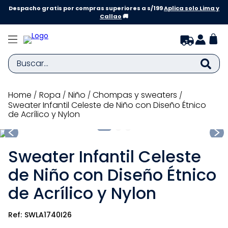
Despacho gratis por compras superiores a s/199
Aplica solo Lima y
Callao
🚚
Buscar...
TÉRMINOS MÁS BUSCADOS
ropa
niño
chompas y sweaters
Sweater Infantil Celeste de Niño con Diseño Étnico
1
.
zapatillas niña
de Acrílico y Nylon
2
.
zapatillas niño
3
.
medias
Sweater Infantil Celeste
4
.
sandalias
de Niño con Diseño Étnico
5
.
sandalias niña
de Acrílico y Nylon
6
.
pijama
SWLA1740I26
7
.
bebe