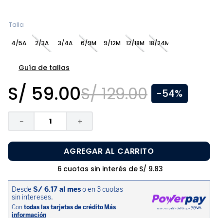
8
.
zapatos niña
9
.
disney
Talla
10
.
sandalias niño
4/5A
2/3A
3/4A
6/9M
9/12M
12/18M
18/24M
Guía de tallas
S/
59
.
00
S/
129
.
00
-
54%
－
＋
AGREGAR AL CARRITO
6
cuotas sin interés de
S/
9
.
83