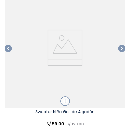
Ta
Talla
Sweater Niño Gris de Algodón
Elige una opción
S/
59
.
00
S/
129
.
00