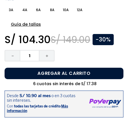
8
.
disney
3A
4A
6A
8A
10A
12A
9
.
zapatos niña
10
.
pijama
Guía de tallas
S/
104
.
30
S/
149
.
00
-
30%
－
＋
AGREGAR AL CARRITO
6
cuotas sin interés de
S/
17
.
38