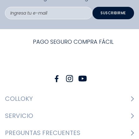
SUSCRIBIRME
PAGO SEGURO COMPRA FÁCIL
COLLOKY
Guía de tallas Zapatos
SERVICIO
Guía de tallas Ropa
Cambios y devoluciones
PREGUNTAS FRECUENTES
Guía de tallas Accesorios