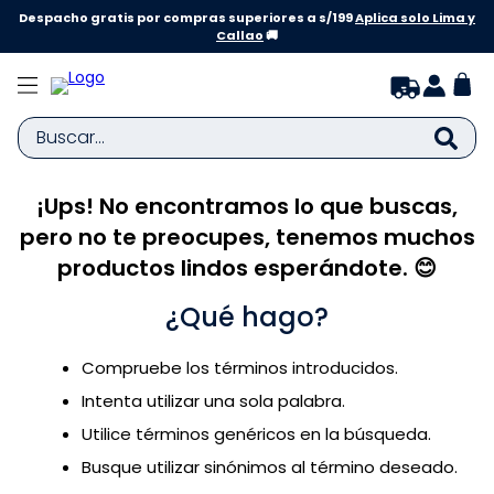
Despacho gratis por compras superiores a s/199
Aplica solo Lima y
Callao
🚚
Buscar...
¡Ups! No encontramos lo que buscas,
TÉRMINOS MÁS BUSCADOS
pero no te preocupes, tenemos muchos
1
.
zapatillas niña
productos lindos esperándote. 😊
2
.
zapatillas niño
¿Qué hago?
3
.
medias
4
.
sandalias
Compruebe los términos introducidos.
5
.
sandalias niña
Intenta utilizar una sola palabra.
6
.
bebe
Utilice términos genéricos en la búsqueda.
Busque utilizar sinónimos al término deseado.
7
.
disney