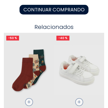
8
.
zapatos niña
CONTINUAR COMPRANDO
9
.
pijama
10
.
sandalias niño
Relacionados
-
50 %
-
40 %