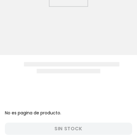
8
.
pijama
9
.
zapatos niña
10
.
disney
No es pagina de producto.
SIN STOCK