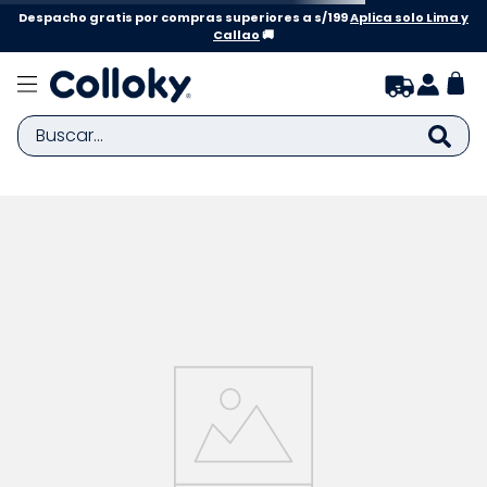
Despacho gratis por compras superiores a s/199
Aplica solo Lima y
Callao
🚚
Buscar...
TÉRMINOS MÁS BUSCADOS
1
.
zapatillas niña
2
.
zapatillas niño
3
.
medias
4
.
sandalias
5
.
sandalias niña
6
.
bebe
7
.
sandalias niño