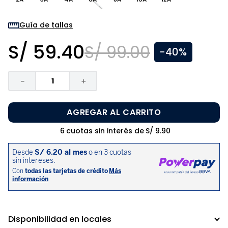
8
.
zapatos niña
9
.
disney
Guía de tallas
10
.
sandalias niño
S/
59
.
40
S/
99
.
00
-
40%
－
＋
AGREGAR AL CARRITO
6
cuotas sin interés de
S/
9
.
90
Disponibilidad en locales