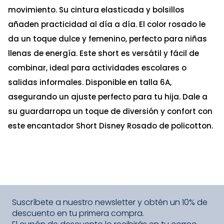
movimiento. Su cintura elasticada y bolsillos
añaden practicidad al día a día. El color rosado le
da un toque dulce y femenino, perfecto para niñas
llenas de energía. Este short es versátil y fácil de
combinar, ideal para actividades escolares o
salidas informales. Disponible en talla 6A,
asegurando un ajuste perfecto para tu hija. Dale a
su guardarropa un toque de diversión y confort con
este encantador Short Disney Rosado de policotton.
Relacionados
Falda De Niña Colección Negro
-
50 %
Talla
Ta
S/
54
.
50
S/
109
.
00