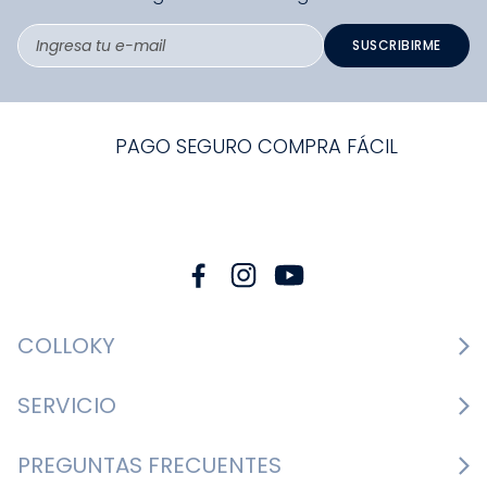
SUSCRIBIRME
PAGO SEGURO COMPRA FÁCIL
COLLOKY
Guía de tallas Zapatos
SERVICIO
Guía de tallas Ropa
Cambios y devoluciones
PREGUNTAS FRECUENTES
Guía de tallas Accesorios