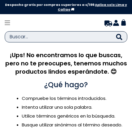
Despacho gratis por compras superiores a s/199
Aplica solo Lima y
Callao
🚚
Buscar...
¡Ups! No encontramos lo que buscas,
TÉRMINOS MÁS BUSCADOS
pero no te preocupes, tenemos muchos
1
.
zapatillas niña
productos lindos esperándote. 😊
2
.
zapatillas niño
¿Qué hago?
3
.
medias
4
.
sandalias
Compruebe los términos introducidos.
5
.
sandalias niña
Intenta utilizar una sola palabra.
6
.
bebe
Utilice términos genéricos en la búsqueda.
Busque utilizar sinónimos al término deseado.
7
.
pijama