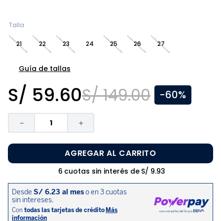
8
.
zapatos niña
9
.
niño
Talla
10
.
sandalias niño
21
22
23
24
25
26
27
Guía de tallas
S/
59
.
60
S/
149
.
00
-
60%
－
＋
AGREGAR AL CARRITO
6
cuotas sin interés de
S/
9
.
93