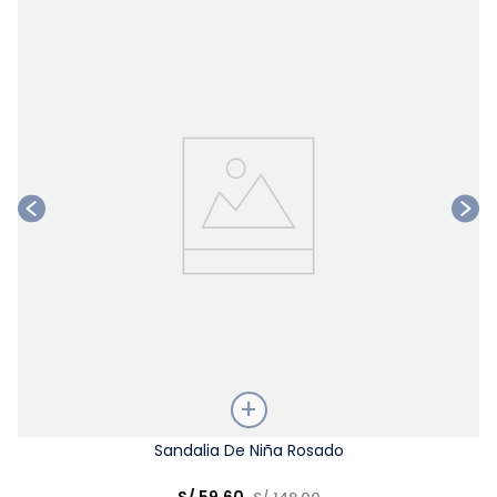
Ta
Talla
Sandalia De Niña Rosado
Elige una opción
S/
59
.
60