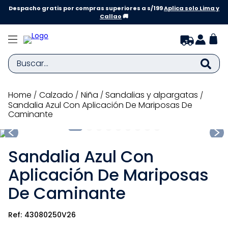
Despacho gratis por compras superiores a s/199
Aplica solo Lima y
Callao
🚚
Buscar...
TÉRMINOS MÁS BUSCADOS
calzado
niña
sandalias y alpargatas
Sandalia Azul Con Aplicación De Mariposas De
1
.
zapatillas niña
Caminante
2
.
zapatillas niño
3
.
medias
Sandalia Azul Con
4
.
sandalias
Aplicación De Mariposas
5
.
sandalias niña
De Caminante
6
.
bebe
43080250V26
7
.
pijama