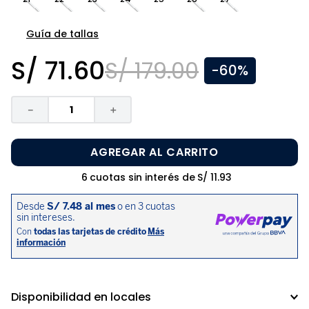
8
.
zapatos niña
9
.
niño
Guía de tallas
10
.
sandalias niño
S/
71
.
60
S/
179
.
00
-
60%
－
＋
AGREGAR AL CARRITO
6
cuotas sin interés de
S/
11
.
93
Disponibilidad en locales