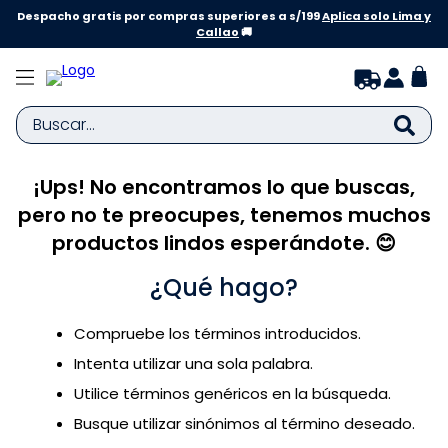
Despacho gratis por compras superiores a s/199
Aplica solo Lima y
Callao
🚚
Buscar...
¡Ups! No encontramos lo que buscas,
TÉRMINOS MÁS BUSCADOS
pero no te preocupes, tenemos muchos
1
.
zapatillas niña
productos lindos esperándote. 😊
2
.
zapatillas niño
¿Qué hago?
3
.
medias
4
.
sandalias
Compruebe los términos introducidos.
5
.
sandalias niña
Intenta utilizar una sola palabra.
6
.
bebe
Utilice términos genéricos en la búsqueda.
Busque utilizar sinónimos al término deseado.
7
.
sandalias niño