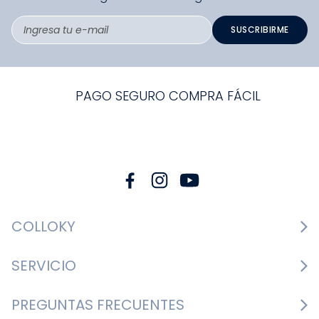
SUSCRIBIRME
PAGO SEGURO COMPRA FÁCIL
COLLOKY
Guía de tallas Zapatos
SERVICIO
Guía de tallas Ropa
Cambios y devoluciones
PREGUNTAS FRECUENTES
Guía de tallas Accesorios