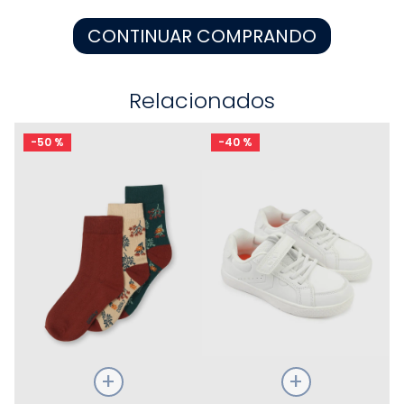
8
.
disney
CONTINUAR COMPRANDO
9
.
zapatos niña
10
.
pijama
Relacionados
-
50 %
-
40 %