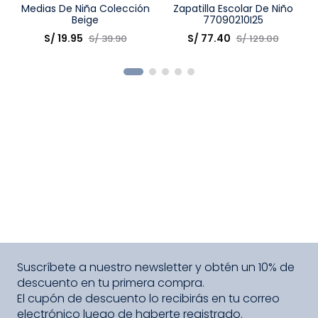
Talla
Medias De Niña Colección
Talla
Zapatilla Escolar De Niño
Beige
77090210I25
Elige una opción
Elige una opción
S/
19
.
95
S/
77
.
40
S/
39
.
90
S/
129
.
00
COMPRAR
COMPRAR
Suscríbete a nuestro newsletter y obtén un 10% de
descuento en tu primera compra.
El cupón de descuento lo recibirás en tu correo
electrónico luego de haberte registrado.