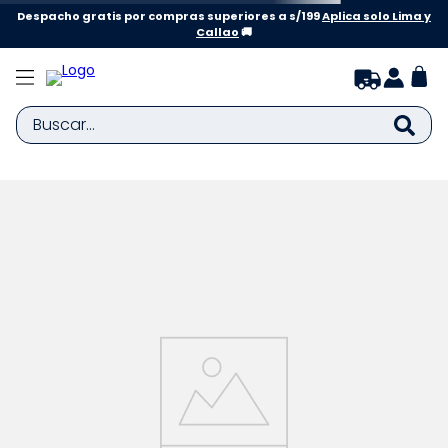
Despacho gratis por compras superiores a s/199
Aplica solo Lima y
Callao
🚚
Buscar...
TÉRMINOS MÁS BUSCADOS
1
.
zapatillas niña
2
.
zapatillas niño
3
.
medias
4
.
sandalias
5
.
sandalias niña
6
.
bebe
7
.
sandalias niño