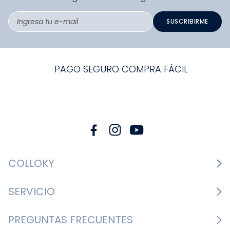
SUSCRIBIRME
PAGO SEGURO COMPRA FÁCIL
COLLOKY
Guía de tallas Zapatos
SERVICIO
Guía de tallas Ropa
Cambios y devoluciones
PREGUNTAS FRECUENTES
Guía de tallas Accesorios