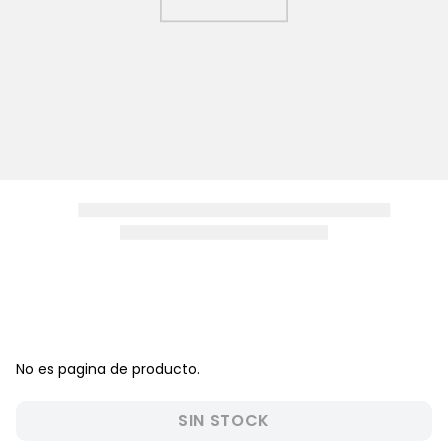
8
.
pijama
9
.
zapatos niña
10
.
disney
No es pagina de producto.
SIN STOCK