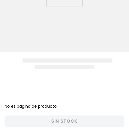
8
.
disney
9
.
zapatos niña
10
.
pijama
No es pagina de producto.
SIN STOCK