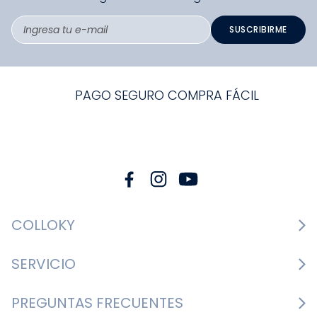
SUSCRIBIRME
PAGO SEGURO COMPRA FÁCIL
COLLOKY
Guía de tallas Zapatos
SERVICIO
Guía de tallas Ropa
Cambios y devoluciones
PREGUNTAS FRECUENTES
Guía de tallas Accesorios