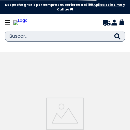
Despacho gratis por compras superiores a s/199
Aplica solo Lima y
Callao
🚚
Buscar...
TÉRMINOS MÁS BUSCADOS
1
.
zapatillas niña
2
.
zapatillas niño
3
.
medias
4
.
sandalias
5
.
sandalias niña
6
.
bebe
7
.
sandalias niño