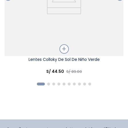
Talla
Lentes Colloky De Sol De Niño Verde
Elige una opción
S/
44
.
50
S/
89
.
00
COMPRAR