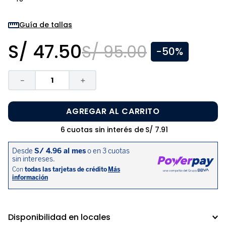
8
.
zapatos niña
9
.
niño
Guía de tallas
10
.
sandalias niño
S/
47
.
50
S/
95
.
00
-
50%
－
＋
AGREGAR AL CARRITO
6
cuotas sin interés de
S/
7
.
91
Disponibilidad en locales