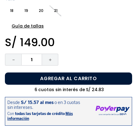
8
.
pijama
18
19
20
21
9
.
zapatos niña
10
.
disney
Guía de tallas
S/
149
.
00
－
＋
AGREGAR AL CARRITO
6
cuotas sin interés de
S/
24
.
83