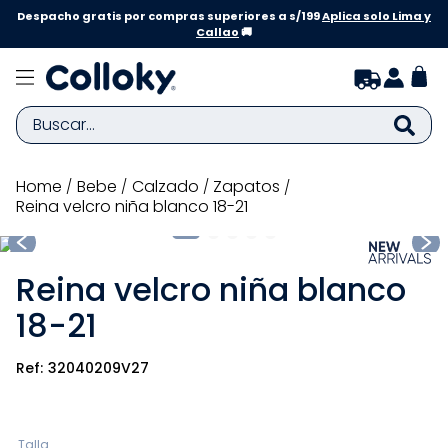
Despacho gratis por compras superiores a s/199
Aplica solo Lima y
Callao
🚚
Buscar...
TÉRMINOS MÁS BUSCADOS
bebe
calzado
zapatos
Reina velcro niña blanco 18-21
1
.
zapatillas niña
2
.
zapatillas niño
Reina velcro niña blanco
3
.
medias
18-21
4
.
sandalias
5
.
sandalias niña
32040209V27
6
.
bebe
7
.
sandalias niño
Talla