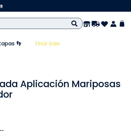
s
tapas 👣
Final Sale
ada Aplicación Mariposas
dor