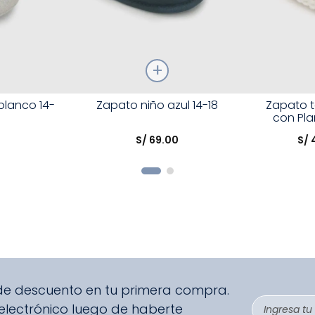
Talla
Talla
 blanco 14-
Zapato niño azul 14-18
Zapato t
con Plan
Elige una opción
Elige una 
S/
69
.
00
S/
R
COMPRAR
 de descuento en tu primera compra.
 electrónico luego de haberte