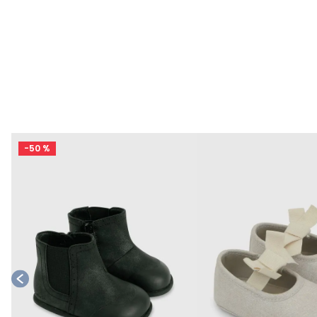
-
50 %