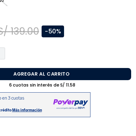
20
S/
139
.
00
-
50%
AGREGAR AL CARRITO
6
cuotas sin interés de
S/
11
.
58