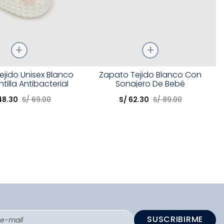
Talla
ejido Unisex Blanco
Zapato Tejido Blanco Con
tilla Antibacterial
Sonajero De Bebé
opción
Elige una opción
48
.
30
S/
69
.
00
S/
62
.
30
S/
89
.
00
COMPRAR
COMPRAR
SUSCRIBIRME