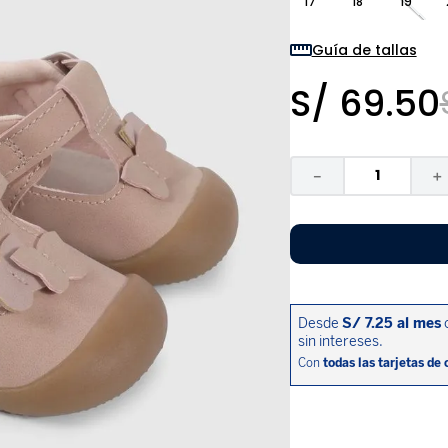
17
18
19
9
.
disney
10
.
sandalias niño
Guía de tallas
S/
69
.
50
－
＋