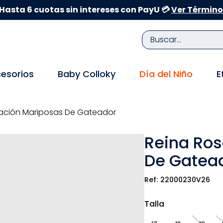
Hasta 6 cuotas sin intereses con PayU 💳
Ver Término
Buscar...
TÉRMINOS MÁS BUSCADOS
esorios
Baby Colloky
Día del Niño
E
1
.
zapatillas niña
2
.
zapatillas niño
cación Mariposas De Gateador
3
.
medias
Reina Ros
4
.
sandalias
De Gatea
5
.
sandalias niña
6
.
pijama
22000230V26
7
.
bebe
Talla
8
.
zapatos niña