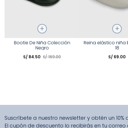
Talla
Talla
Bootie De Niña Colección
Reina elástico niña
Negro
18
Elige una opción
Elige una opción
S/
84
.
50
S/
169
.
00
S/
69
.
00
COMPRAR
COMPRA
Suscríbete a nuestro newsletter y obtén un 10%
El cupón de descuento lo recibirás en tu correo