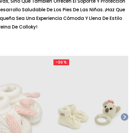
vas, Sino Que También Ofrecen El Soporte Y Protección
esarrollo Saludable De Los Pies De Las Niñas. ¡Haz Que
queña Sea Una Experiencia Cómoda Y Llena De Estilo
eina De Colloky!
-
30 %
Ta