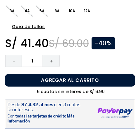
8
.
zapatos niña
3A
4A
6A
8A
10A
12A
9
.
niño
10
.
sandalias niño
Guía de tallas
S/
41
.
40
S/
69
.
00
-
40%
－
＋
AGREGAR AL CARRITO
6
cuotas sin interés de
S/
6
.
90