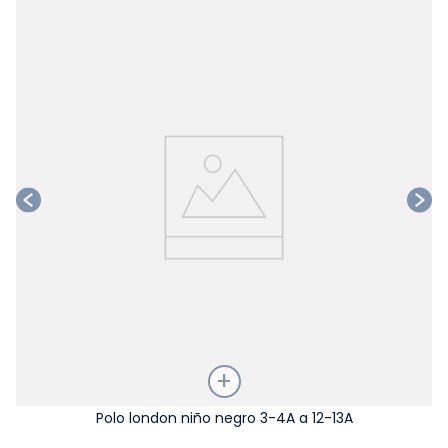
Ta
Talla
Polo london niño negro 3-4A a 12-13A
Elige una opción