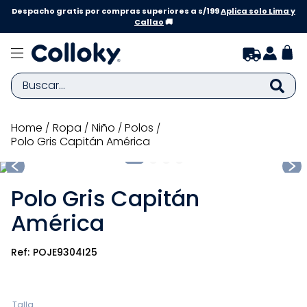
Despacho gratis por compras superiores a s/199
Aplica solo Lima y
Callao
🚚
Buscar...
TÉRMINOS MÁS BUSCADOS
ropa
niño
polos
Polo Gris Capitán América
1
.
zapatillas niña
2
.
zapatillas niño
Polo Gris Capitán
3
.
medias
América
4
.
sandalias
5
.
sandalias niña
POJE9304I25
6
.
bebe
7
.
pijama
Talla