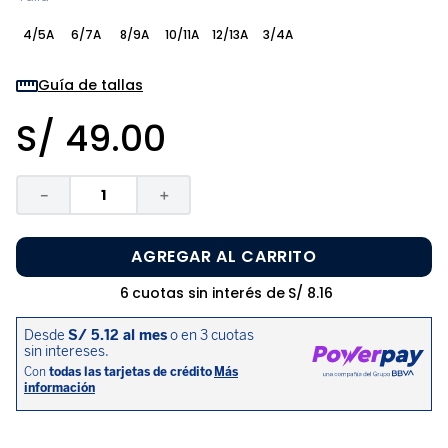
8
.
pijama
4/5A
6/7A
8/9A
10/11A
12/13A
3/4A
9
.
zapatos niña
10
.
disney
Guía de tallas
S/
49
.
00
－
＋
AGREGAR AL CARRITO
6
cuotas sin interés de
S/
8
.
16