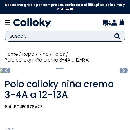
Despacho gratis por compras superiores a s/199
Aplica solo Lima y
Callao
🚚
Buscar...
TÉRMINOS MÁS BUSCADOS
ropa
niña
polos
Polo colloky niña crema 3-4A a 12-13A
1
.
zapatillas niña
2
.
zapatillas niño
Polo colloky niña crema
3
.
medias
3-4A a 12-13A
4
.
sandalias
5
.
sandalias niña
POJE0878V27
6
.
bebe
7
.
sandalias niño
Talla