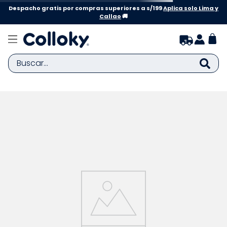
Despacho gratis por compras superiores a s/199
Aplica solo Lima y
Callao
🚚
Buscar...
TÉRMINOS MÁS BUSCADOS
1
.
zapatillas niña
2
.
zapatillas niño
3
.
medias
4
.
sandalias
5
.
sandalias niña
6
.
bebe
7
.
sandalias niño