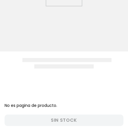
8
.
pijama
9
.
zapatos niña
10
.
disney
No es pagina de producto.
SIN STOCK