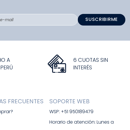
SUSCRIBIRME
HO A
6 CUOTAS SIN
 PERÚ
INTERÉS
AS FRECUENTES
SOPORTE WEB
prar?
WSP: +51 950189479
s
Horario de atención: Lunes a 