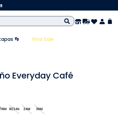
s
tapas 👣
Final Sale
iño Everyday Café
/18M
18/24M
24M
36M