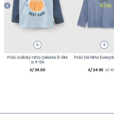
Talla
Talla
Polo colloky niño celeste 6-9M
Polo De Niño Everyd
a 4-5A
Elige una opción
Elige una opción
S/
39
.
00
S/
24
.
95
S/
4
COMPRAR
COMPRA