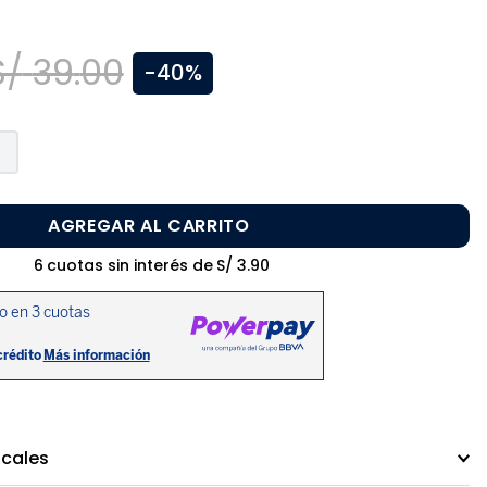
S/
39
.
00
-
40%
AGREGAR AL CARRITO
6
cuotas sin interés de
S/
3
.
90
ocales