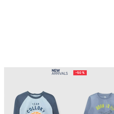
-
50 %