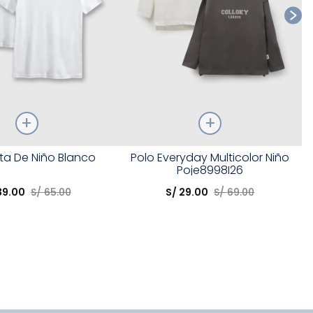
Talla
a De Niño Blanco
Polo Everyday Multicolor Niño
Poje8998I26
opción
Elige una opción
39
.
00
S/
65
.
00
S/
29
.
00
S/
69
.
00
COMPRAR
COMPRAR