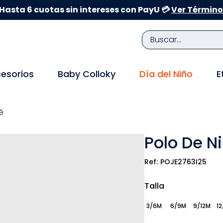
Hasta 6 cuotas sin intereses con PayU 💳
Ver Término
Buscar...
TÉRMINOS MÁS BUSCADOS
esorios
Baby Colloky
Día del Niño
E
1
.
zapatillas niña
2
.
zapatillas niño
é
3
.
medias
Polo De N
4
.
sandalias
5
.
sandalias niña
POJE2763I25
6
.
bebe
Talla
7
.
pijama
3/6M
6/9M
9/12M
12
8
.
zapatos niña