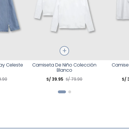
Talla
Talla
ay Celeste
Camiseta De Niño Colección
Camiset
Blanco
Elige una opción
Elige una 
9
.
90
S/
39
.
95
S/
79
.
90
S/
R
COMPRAR