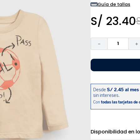
9
.
niño
Guía de tallas
10
.
sandalias niño
S/
23
.
40
－
＋
Disponibilidad en l