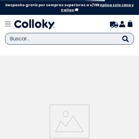
Despacho gratis por compras superiores a s/199
Aplica solo Lima y
Callao
🚚
Buscar...
TÉRMINOS MÁS BUSCADOS
1
.
zapatillas niña
2
.
zapatillas niño
3
.
medias
4
.
sandalias
5
.
sandalias niña
6
.
bebe
7
.
sandalias niño