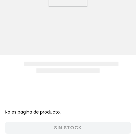
8
.
pijama
9
.
zapatos niña
10
.
disney
No es pagina de producto.
SIN STOCK