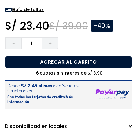
8
.
zapatos niña
Guía de tallas
9
.
niño
S/
23
.
40
S/
39
.
00
-
40%
10
.
sandalias niño
－
＋
AGREGAR AL CARRITO
6
cuotas sin interés de
S/
3
.
90
Disponibilidad en locales