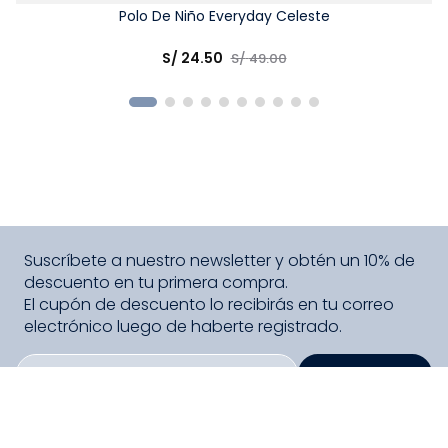
Talla
Polo De Niño Everyday Celeste
Elige una opción
S/
24
.
50
S/
49
.
00
COMPRAR
Suscríbete a nuestro newsletter y obtén un 10% de
descuento en tu primera compra.
El cupón de descuento lo recibirás en tu correo
electrónico luego de haberte registrado.
SUSCRIBIRME