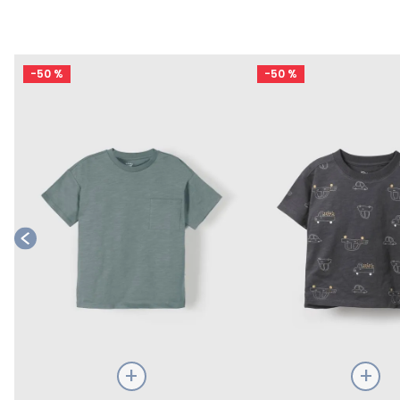
e
-
50 %
-
50 %