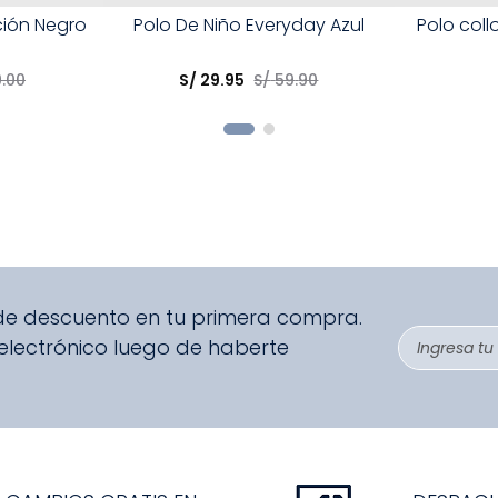
Talla
Talla
ción Negro
Polo De Niño Everyday Azul
Polo coll
Elige una opción
Elige una 
9
.
00
S/
29
.
95
S/
59
.
90
R
COMPRAR
 de descuento en tu primera compra.
 electrónico luego de haberte