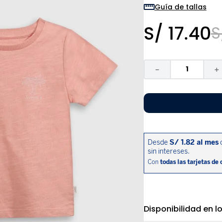
9
.
disney
Guía de tallas
10
.
sandalias niño
S/
17
.
40
S
－
＋
Disponibilidad en l