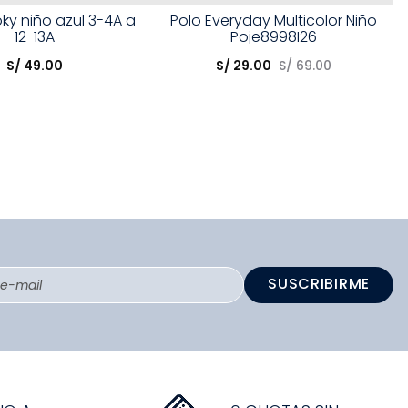
Talla
oky niño azul 3-4A a
Polo Everyday Multicolor Niño
12-13A
Poje8998I26
opción
Elige una opción
S/
49
.
00
S/
29
.
00
S/
69
.
00
COMPRAR
COMPRAR
SUSCRIBIRME