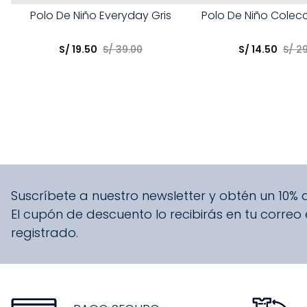
Talla
Talla
Polo De Niño Everyday Gris
Polo De Niño Colec
Elige una opción
Elige una opción
S/
19
.
50
S/
39
.
00
S/
14
.
50
S/
2
COMPRAR
COMPRA
Suscríbete a nuestro newsletter y obtén un 10%
El cupón de descuento lo recibirás en tu correo
registrado.