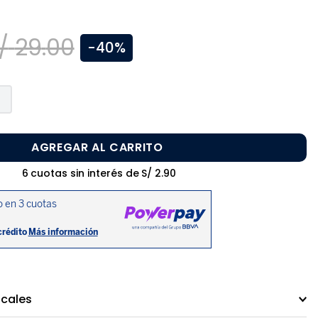
/
29
.
00
-
40%
AGREGAR AL CARRITO
6
cuotas sin interés de
S/
2
.
90
ocales