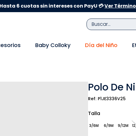
Hasta 6 cuotas sin intereses con PayU 💳
Ver Término
Buscar...
TÉRMINOS MÁS BUSCADOS
esorios
Baby Colloky
Día del Niño
E
1
.
zapatillas niña
2
.
zapatillas niño
3
.
medias
Polo De N
4
.
sandalias
5
.
sandalias niña
P1JE3336V25
6
.
pijama
Talla
7
.
bebe
3/6M
6/9M
9/12M
12
8
.
zapatos niña