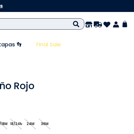
s
tapas 👣
Final Sale
iño Rojo
/18M
18/24M
24M
36M