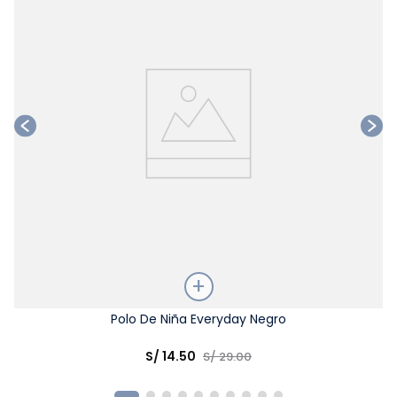
Talla
Polo De Niña Everyday Negro
Elige una opción
S/
14
.
50
S/
29
.
00
COMPRAR