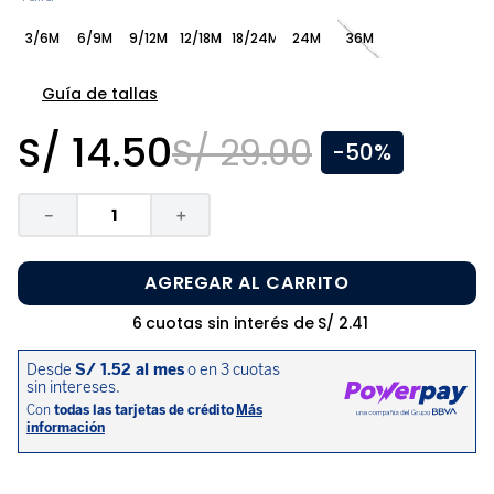
8
.
pijama
3/6M
6/9M
9/12M
12/18M
18/24M
24M
36M
9
.
zapatos niña
10
.
disney
Guía de tallas
S/
14
.
50
S/
29
.
00
-
50%
－
＋
AGREGAR AL CARRITO
6
cuotas sin interés de
S/
2
.
41