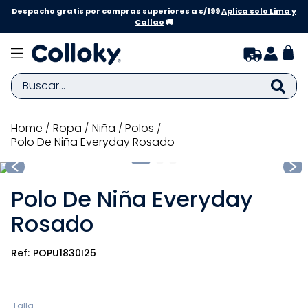
Despacho gratis por compras superiores a s/199
Aplica solo Lima y
Callao
🚚
Buscar...
TÉRMINOS MÁS BUSCADOS
ropa
niña
polos
Polo De Niña Everyday Rosado
1
.
zapatillas niña
2
.
zapatillas niño
Polo De Niña Everyday
3
.
medias
Rosado
4
.
sandalias
5
.
sandalias niña
POPU1830I25
6
.
bebe
7
.
sandalias niño
Talla