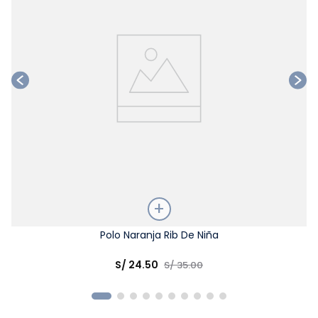
Talla
Polo Naranja Rib De Niña
Elige una opción
S/
24
.
50
S/
35
.
00
COMPRAR