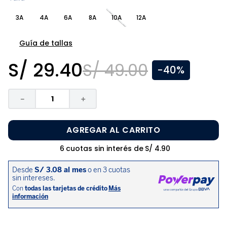
8
.
zapatos niña
3A
4A
6A
8A
10A
12A
9
.
niño
10
.
sandalias niño
Guía de tallas
S/
29
.
40
S/
49
.
00
-
40%
－
＋
AGREGAR AL CARRITO
6
cuotas sin interés de
S/
4
.
90