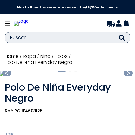
a y
Hasta 6 cuotas sin intereses con PayU 💳
Ver terminos
Buscar...
TÉRMINOS MÁS BUSCADOS
ropa
niña
polos
Polo De Niña Everyday Negro
1
.
zapatillas niña
2
.
zapatillas niño
Polo De Niña Everyday
3
.
medias
Negro
4
.
sandalias
5
.
sandalias niña
POJE4603I25
6
.
bebe
7
.
pijama
Talla