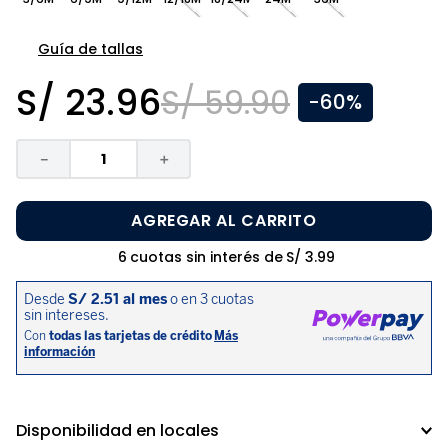
8
.
zapatos niña
9
.
niño
Guía de tallas
10
.
sandalias niño
S/
23
.
96
S/
59
.
90
-
60%
－
＋
AGREGAR AL CARRITO
6
cuotas sin interés de
S/
3
.
99
Disponibilidad en locales