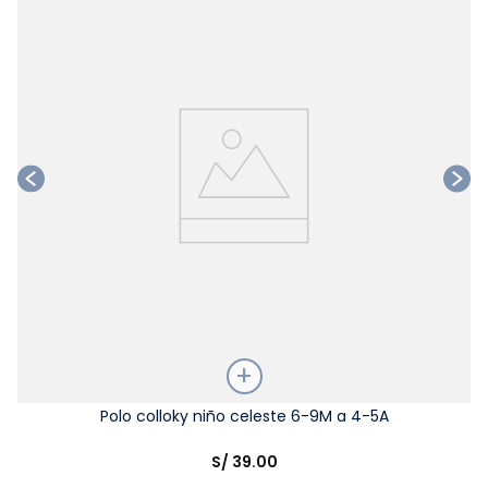
Ta
Talla
Polo colloky niño celeste 6-9M a 4-5A
Elige una opción
S/
39
.
00