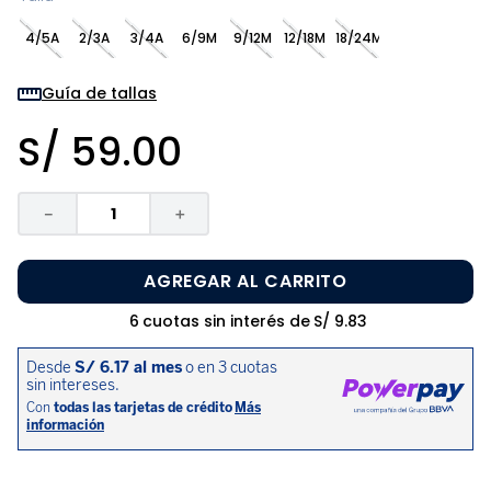
8
.
zapatos niña
4/5A
2/3A
3/4A
6/9M
9/12M
12/18M
18/24M
9
.
niño
10
.
sandalias niño
Guía de tallas
S/
59
.
00
－
＋
AGREGAR AL CARRITO
6
cuotas sin interés de
S/
9
.
83