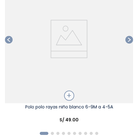
Talla
Polo polo rayas niño blanco 6-9M a 4-5A
Elige una opción
S/
49
.
00
COMPRAR