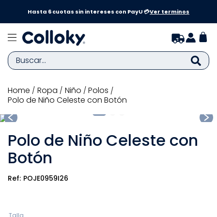
a y
Hasta 6 cuotas sin intereses con PayU 💳
Ver terminos
Buscar...
TÉRMINOS MÁS BUSCADOS
ropa
niño
polos
Polo de Niño Celeste con Botón
1
.
zapatillas niña
2
.
zapatillas niño
Polo de Niño Celeste con
3
.
medias
Botón
4
.
sandalias
5
.
sandalias niña
POJE0959I26
6
.
bebe
7
.
pijama
Talla