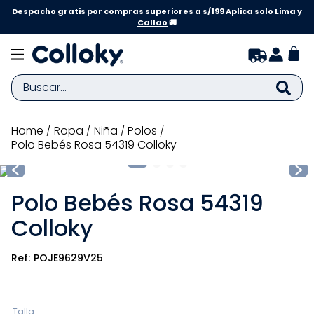
Despacho gratis por compras superiores a s/199
Aplica solo Lima y
Callao
🚚
Buscar...
TÉRMINOS MÁS BUSCADOS
ropa
niña
polos
Polo Bebés Rosa 54319 Colloky
1
.
zapatillas niña
2
.
zapatillas niño
Polo Bebés Rosa 54319
3
.
medias
Colloky
4
.
sandalias
5
.
sandalias niña
POJE9629V25
6
.
bebe
7
.
sandalias niño
Talla