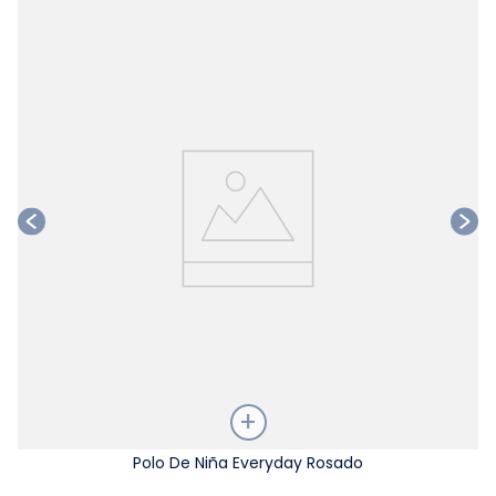
Ta
Talla
Polo De Niña Everyday Rosado
Elige una opción