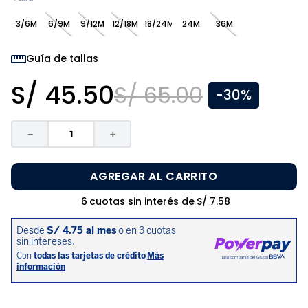
8
.
pijama
3/6M
6/9M
9/12M
12/18M
18/24M
24M
36M
9
.
zapatos niña
10
.
disney
Guía de tallas
S/
45
.
50
S/
65
.
00
-
30%
－
＋
AGREGAR AL CARRITO
6
cuotas sin interés de
S/
7
.
58