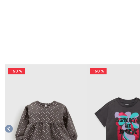
o
-
50 %
-
50 %