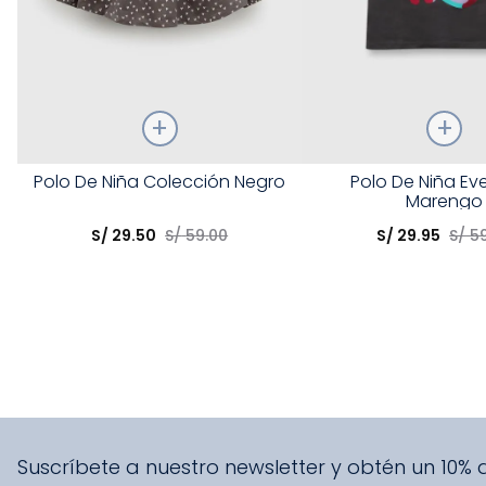
Talla
Talla
Polo De Niña Colección Negro
Polo De Niña Ev
Marengo
Elige una opción
Elige una opción
S/
29
.
50
S/
59
.
00
S/
29
.
95
S/
5
COMPRAR
COMPRA
Suscríbete a nuestro newsletter y obtén un 10%