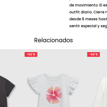
de movimiento. El 
outfit diario. Cierr
desde 6 meses hast
sentir especial y s
Relacionados
-
50 %
-
60 %