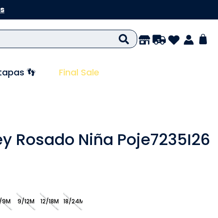
s
tapas 👣
Final Sale
ey Rosado Niña Poje7235I26
/9M
9/12M
12/18M
18/24M