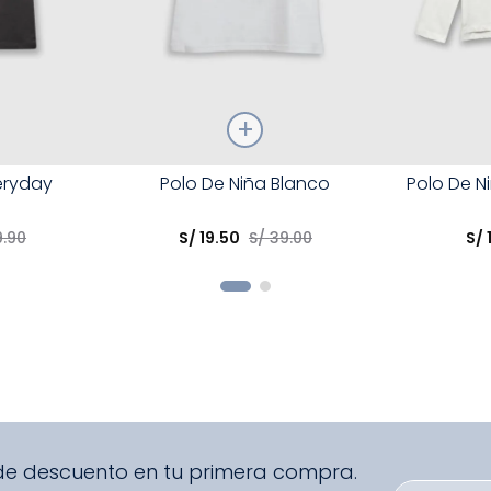
Talla
Talla
eryday
Polo De Niña Blanco
Polo De N
Elige una opción
Elige una 
9
.
90
S/
19
.
50
S/
39
.
00
S/
R
COMPRAR
 de descuento en tu primera compra.