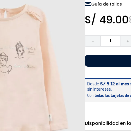
9
.
niño
Guía de tallas
10
.
sandalias niño
S/
49
.
00
－
＋
Disponibilidad en l