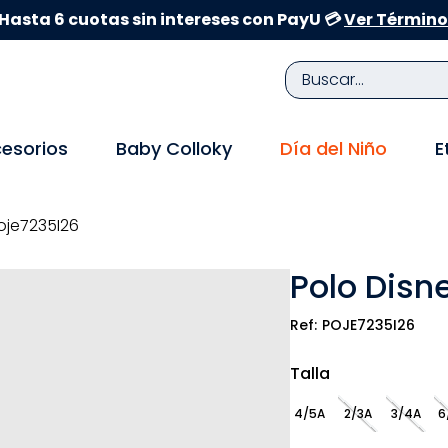
Hasta 6 cuotas sin intereses con PayU 💳
Ver Término
Buscar...
TÉRMINOS MÁS BUSCADOS
esorios
Baby Colloky
Día del Niño
E
1
.
zapatillas niña
2
.
zapatillas niño
oje7235I26
3
.
medias
Polo Disn
4
.
sandalias
5
.
sandalias niña
POJE7235I26
6
.
bebe
Talla
7
.
pijama
4/5A
2/3A
3/4A
6
8
.
zapatos niña