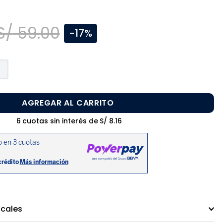
S/
59
.
00
-
17%
AGREGAR AL CARRITO
6
cuotas sin interés de
S/
8
.
16
ocales