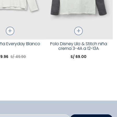
Talla
iña Everyday Blanco
Polo Disney Lilo & Stitch niña
crema 3-4A a 12-13A
opción
Elige una opción
19
.
96
S/
49
.
90
S/
69
.
00
COMPRAR
COMPRAR