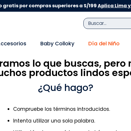
 gratis por compras superiores a S/199
Aplica Lima y
Buscar...
TÉRMINOS MÁS BUSCADOS
ccesorios
Baby Colloky
Día del Niño
1
.
zapatillas niña
ramos lo que buscas, pero 
2
.
zapatillas niño
chos productos lindos espe
3
.
medias
4
.
sandalias
¿Qué hago?
5
.
sandalias niña
6
.
bebe
Compruebe los términos introducidos.
7
.
sandalias niño
Intenta utilizar una sola palabra.
8
.
pijama