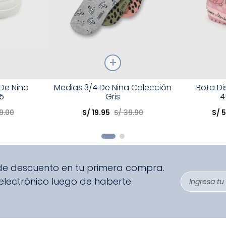
Talla
Talla
 De Niño
Medias 3/4 De Niña Colección
Bota D
5
Gris
4
Elige una opción
Elige una 
9
.
00
S/
19
.
95
S/
39
.
90
S/
5
R
COMPRAR
 de descuento en tu primera compra.
 electrónico luego de haberte