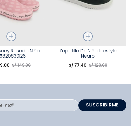
Talla
isney Rosado Niña
Zapatilla De Niño Lifestyle
5820830I26
Negro
opción
Elige una opción
9
.
00
S/
149
.
00
S/
77
.
40
S/
129
.
00
COMPRAR
COMPRAR
SUSCRIBIRME