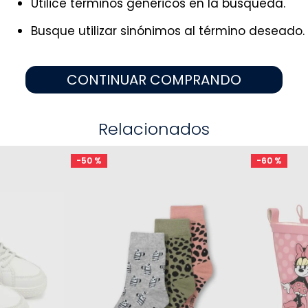
Utilice términos genéricos en la búsqueda.
9
.
zapatos niña
10
.
disney
Busque utilizar sinónimos al término deseado.
CONTINUAR COMPRANDO
Relacionados
-
50 %
-
60 %