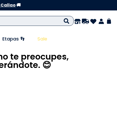
 Callao
🚚
Etapas 👣
Sale
no te preocupes,
rándote. 😊