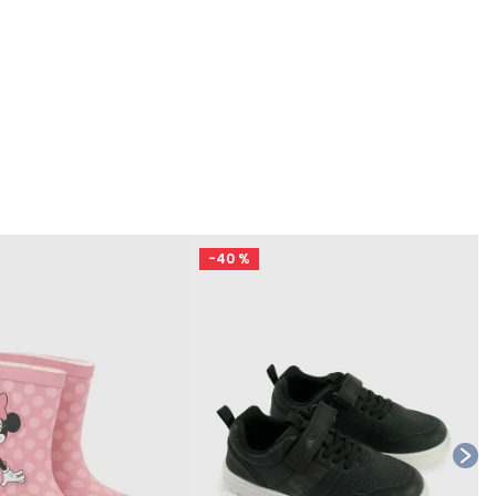
-
40 %