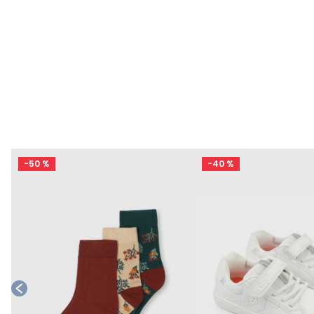
-
50 %
-
40 %