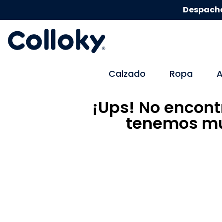
Despacho
Calzado
Ropa
A
¡Ups! No encont
tenemos mu