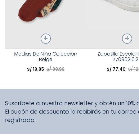
Talla
Talla
Medias De Niña Colección
Zapatilla Escolar
Beige
77090210I2
Elige una opción
Elige una opción
S/
19
.
95
S/
39
.
90
S/
77
.
40
S/
12
COMPRAR
COMPRA
Suscríbete a nuestro newsletter y obtén un 10%
El cupón de descuento lo recibirás en tu correo
registrado.