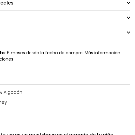
ocales
to
: 6 meses desde la fecha de compra. Más información
ciones
% Algodón
ney
 Mouse es un must-have en el armario de tu niña.