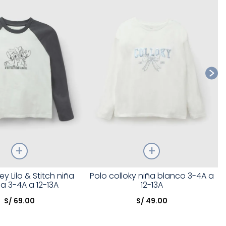
Ta
Talla
ey Lilo & Stitch niña
Polo colloky niña blanco 3-4A a
a 3-4A a 12-13A
12-13A
opción
Elige una opción
S/
69
.
00
S/
49
.
00
COMPRAR
COMPRAR