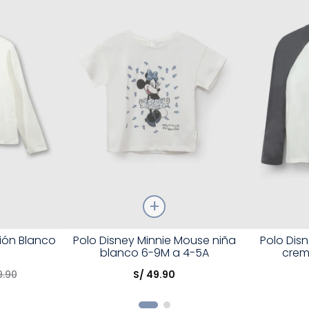
Talla
Talla
ión Blanco
Polo Disney Minnie Mouse niña
Polo Disn
blanco 6-9M a 4-5A
crem
Elige una opción
Elige una 
9
.
90
S/
49
.
90
R
COMPRAR