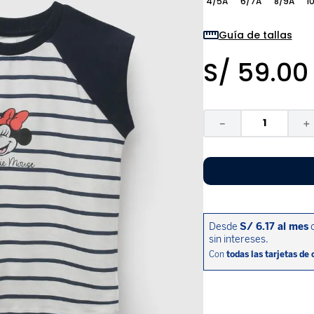
4/5A
6/7A
8/9A
10
9
.
zapatos niña
10
.
disney
Guía de tallas
S/
59
.
00
－
＋