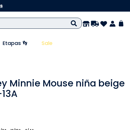
s
Etapas 👣
Sale
ey Minnie Mouse niña beige
-13A