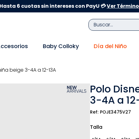
Hasta 6 cuotas sin intereses con PayU 💳
Ver Término
Buscar...
TÉRMINOS MÁS BUSCADOS
ccesorios
Baby Colloky
Día del Niño
1
.
zapatillas niña
2
.
zapatillas niño
iña beige 3-4A a 12-13A
3
.
medias
Polo Disn
4
.
sandalias
3-4A a 12
5
.
sandalias niña
6
.
bebe
POJE3475V27
7
.
sandalias niño
Talla
8
.
pijama