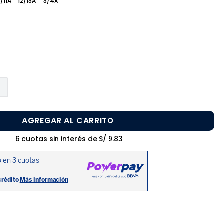
/11A
12/13A
3/4A
AGREGAR AL CARRITO
6
cuotas sin interés de
S/
9
.
83