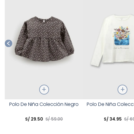
Talla
Talla
Polo De Niña Colección Negro
Polo De Niña Colecc
Elige una opción
Elige una opción
S/
29
.
50
S/
59
.
00
S/
34
.
95
S/
6
COMPRAR
COMPRA