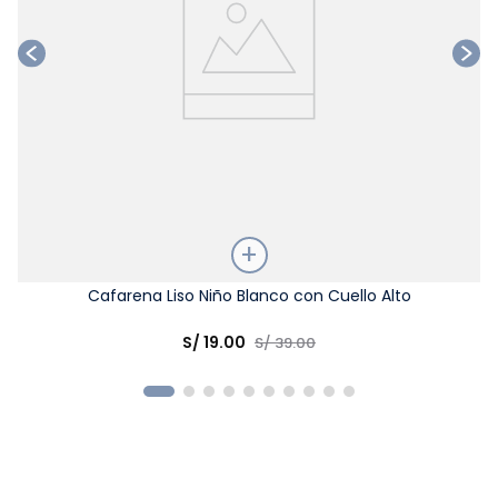
Talla
Cafarena Liso Niño Blanco con Cuello Alto
Elige una opción
S/
19
.
00
S/
39
.
00
COMPRAR