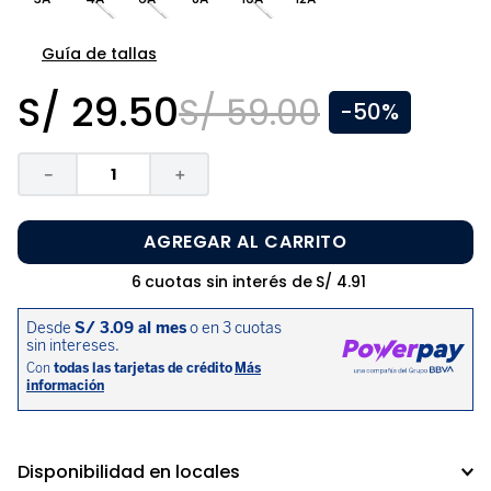
8
.
zapatos niña
9
.
niño
Guía de tallas
10
.
sandalias niño
S/
29
.
50
S/
59
.
00
-
50%
－
＋
AGREGAR AL CARRITO
6
cuotas sin interés de
S/
4
.
91
Disponibilidad en locales