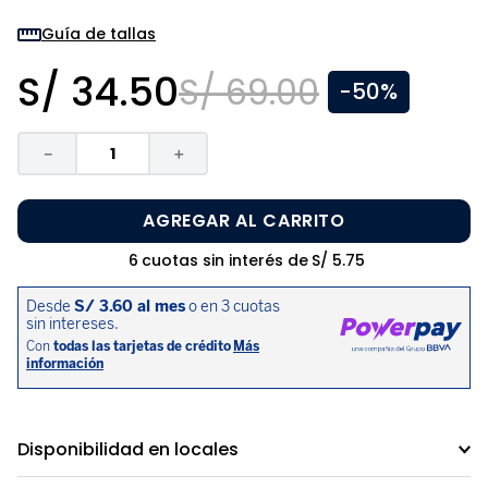
8
.
zapatos niña
Guía de tallas
9
.
niño
S/
34
.
50
S/
69
.
00
-
50%
10
.
sandalias niño
－
＋
AGREGAR AL CARRITO
6
cuotas sin interés de
S/
5
.
75
Disponibilidad en locales