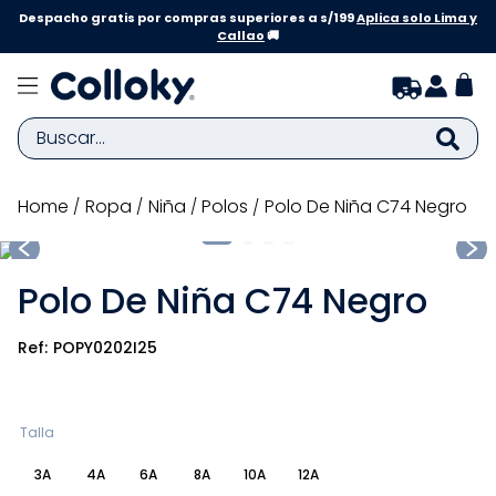
Despacho gratis por compras superiores a s/199
Aplica solo Lima y
Callao
🚚
Buscar...
TÉRMINOS MÁS BUSCADOS
ropa
niña
polos
Polo De Niña C74 Negro
1
.
zapatillas niña
2
.
zapatillas niño
Polo De Niña C74 Negro
3
.
medias
POPY0202I25
4
.
sandalias
5
.
sandalias niña
6
.
bebe
Talla
7
.
pijama
3A
4A
6A
8A
10A
12A