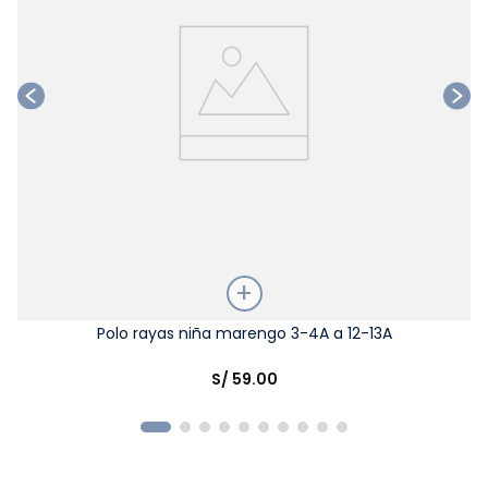
Talla
Polo rayas niña marengo 3-4A a 12-13A
Elige una opción
S/
59
.
00
COMPRAR