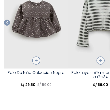
Talla
Talla
Polo De Niña Colección Negro
Polo rayas niña ma
a 12-13A
Elige una opción
Elige una opción
S/
29
.
50
S/
59
.
00
S/
59
.
00
COMPRAR
COMPRA