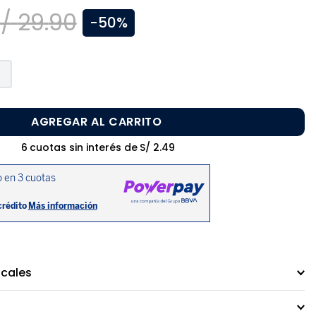
/
29
.
90
-
50%
AGREGAR AL CARRITO
6
cuotas sin interés de
S/
2
.
49
ocales