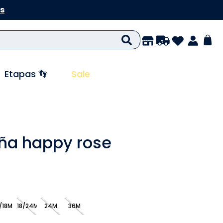
s
Etapas 👣
Sale
iña happy rose
/18M
18/24M
24M
36M