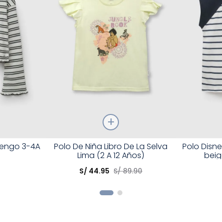
Talla
Talla
rengo 3-4A
Polo De Niña Libro De La Selva
Polo Disn
Lima (2 A 12 Años)
beig
Elige una opción
Elige una 
S/
44
.
95
S/
89
.
90
R
COMPRAR