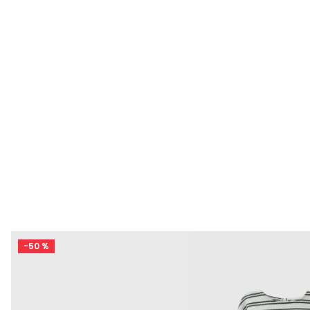
-
50 %