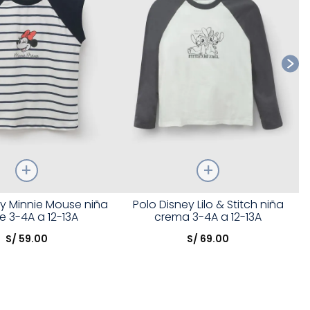
Talla
ey Minnie Mouse niña
Polo Disney Lilo & Stitch niña
e 3-4A a 12-13A
crema 3-4A a 12-13A
opción
Elige una opción
S/
59
.
00
S/
69
.
00
COMPRAR
COMPRAR