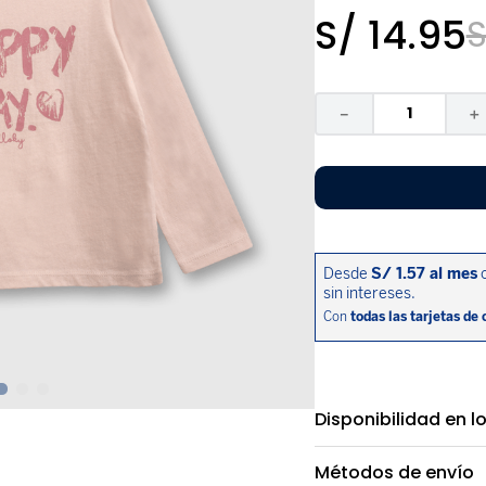
9
.
zapatos niña
S/
14
.
95
S
10
.
disney
－
＋
Disponibilidad en l
Métodos de envío