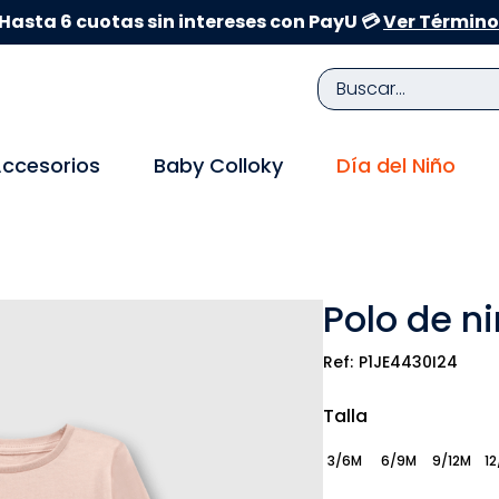
Hasta 6 cuotas sin intereses con PayU 💳
Ver Término
Buscar...
TÉRMINOS MÁS BUSCADOS
ccesorios
Baby Colloky
Día del Niño
1
.
zapatillas niña
2
.
zapatillas niño
3
.
medias
Polo de n
4
.
sandalias
5
.
sandalias niña
P1JE4430I24
6
.
bebe
Talla
7
.
sandalias niño
3/6M
6/9M
9/12M
12
8
.
pijama