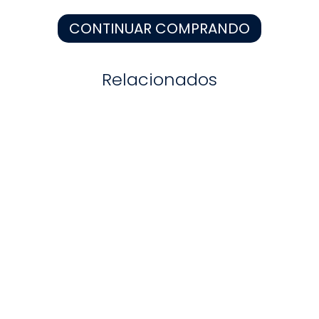
8
.
zapatos niña
CONTINUAR COMPRANDO
9
.
pijama
10
.
sandalias niño
Relacionados