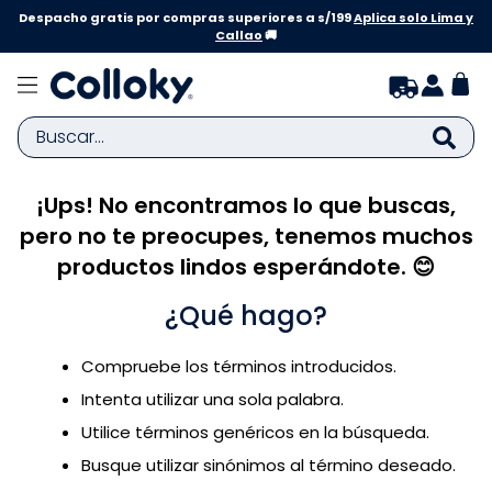
Despacho gratis por compras superiores a s/199
Aplica solo Lima y
Callao
🚚
Buscar...
¡Ups! No encontramos lo que buscas,
TÉRMINOS MÁS BUSCADOS
pero no te preocupes, tenemos muchos
1
.
zapatillas niña
productos lindos esperándote. 😊
2
.
zapatillas niño
¿Qué hago?
3
.
medias
4
.
sandalias
Compruebe los términos introducidos.
5
.
sandalias niña
Intenta utilizar una sola palabra.
6
.
bebe
Utilice términos genéricos en la búsqueda.
Busque utilizar sinónimos al término deseado.
7
.
disney