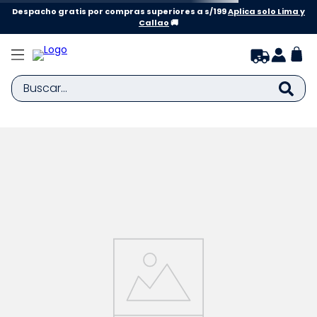
Despacho gratis por compras superiores a s/199
Aplica solo Lima y
Callao
🚚
Buscar...
TÉRMINOS MÁS BUSCADOS
1
.
zapatillas niña
2
.
zapatillas niño
3
.
medias
4
.
sandalias
5
.
sandalias niña
6
.
bebe
7
.
pijama