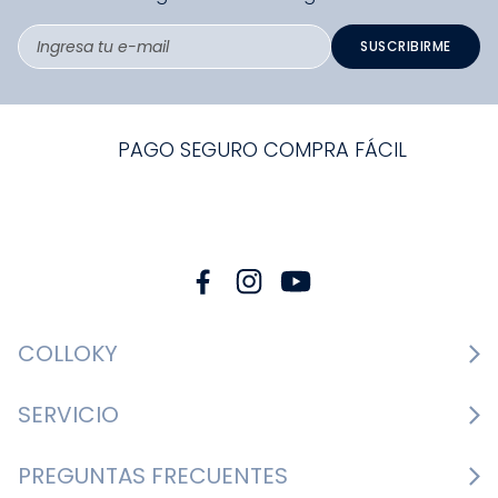
SUSCRIBIRME
PAGO SEGURO COMPRA FÁCIL
COLLOKY
Guía de tallas Zapatos
SERVICIO
Guía de tallas Ropa
Cambios y devoluciones
PREGUNTAS FRECUENTES
Guía de tallas Accesorios