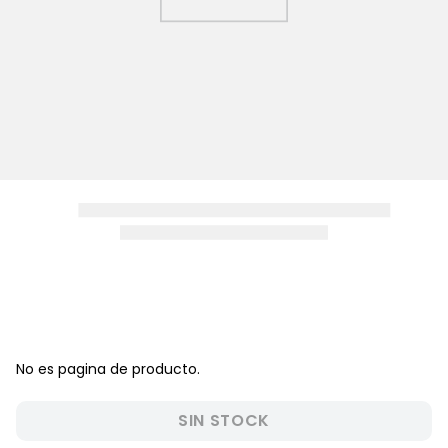
8
.
zapatos niña
9
.
niño
10
.
sandalias niño
No es pagina de producto.
SIN STOCK