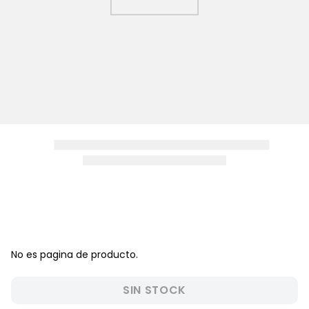
8
.
zapatos niña
9
.
pijama
10
.
sandalias niño
No es pagina de producto.
SIN STOCK