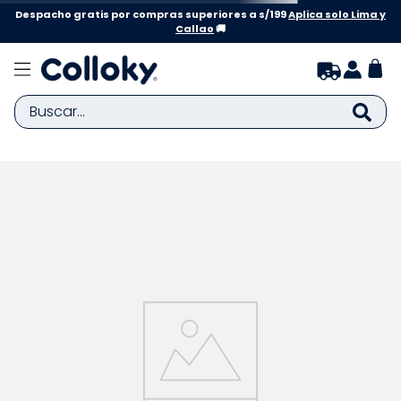
Despacho gratis por compras superiores a s/199
Aplica solo Lima y
Callao
🚚
Buscar...
TÉRMINOS MÁS BUSCADOS
1
.
zapatillas niña
2
.
zapatillas niño
3
.
medias
4
.
sandalias
5
.
sandalias niña
6
.
bebe
7
.
disney