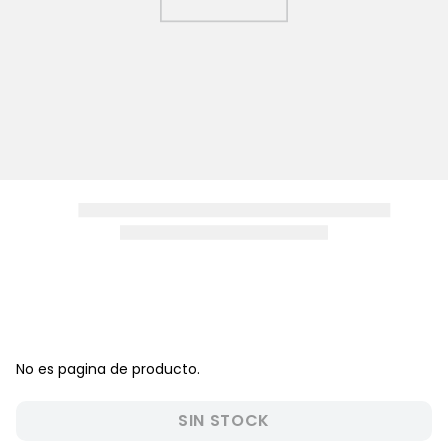
8
.
zapatos niña
9
.
pijama
10
.
sandalias niño
No es pagina de producto.
SIN STOCK