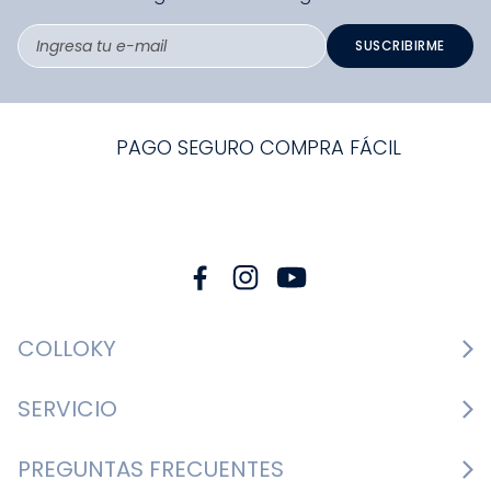
SUSCRIBIRME
PAGO SEGURO COMPRA FÁCIL
COLLOKY
Guía de tallas Zapatos
SERVICIO
Guía de tallas Ropa
Cambios y devoluciones
PREGUNTAS FRECUENTES
Guía de tallas Accesorios