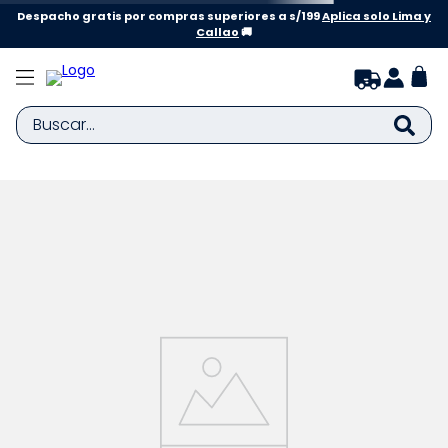
Despacho gratis por compras superiores a s/199
Aplica solo Lima y
Callao
🚚
Buscar...
TÉRMINOS MÁS BUSCADOS
1
.
zapatillas niña
2
.
zapatillas niño
3
.
medias
4
.
sandalias
5
.
sandalias niña
6
.
bebe
7
.
disney