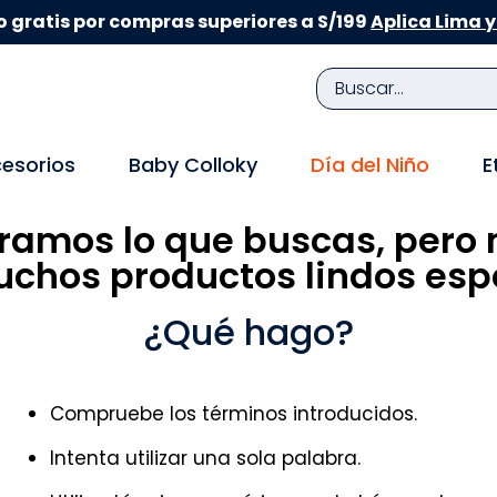
 gratis por compras superiores a S/199
Aplica Lima y
Buscar...
TÉRMINOS MÁS BUSCADOS
esorios
Baby Colloky
Día del Niño
E
1
.
zapatillas niña
ramos lo que buscas, pero 
2
.
zapatillas niño
chos productos lindos espe
3
.
medias
4
.
sandalias
¿Qué hago?
5
.
sandalias niña
6
.
bebe
Compruebe los términos introducidos.
7
.
disney
Intenta utilizar una sola palabra.
8
.
zapatos niña