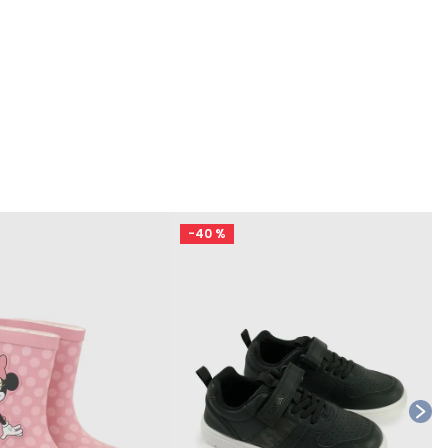
-
40 %