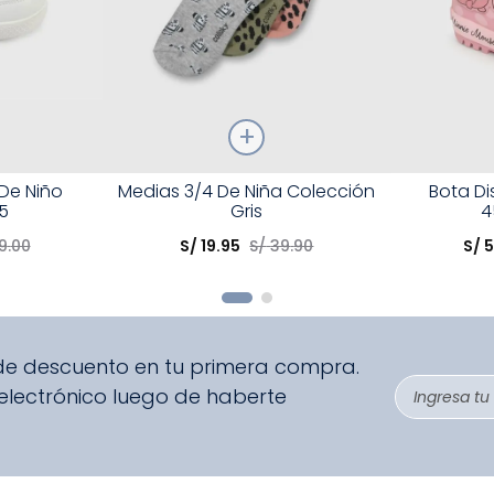
Talla
Talla
 De Niño
Medias 3/4 De Niña Colección
Bota D
5
Gris
4
Elige una opción
Elige una 
9
.
00
S/
19
.
95
S/
39
.
90
S/
5
R
COMPRAR
 de descuento en tu primera compra.
 electrónico luego de haberte