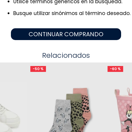
Utilice términos genéricos en la búsqueda.
9
.
pijama
10
.
sandalias niño
Busque utilizar sinónimos al término deseado.
CONTINUAR COMPRANDO
Relacionados
-
50 %
-
60 %