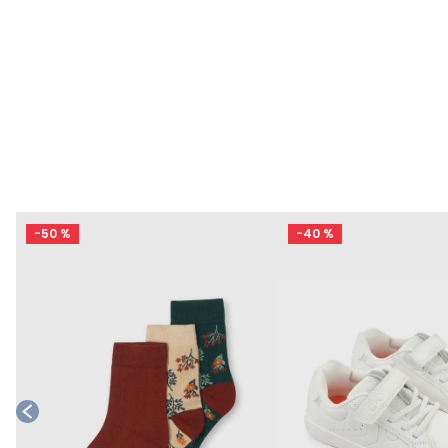
-
50 %
-
40 %