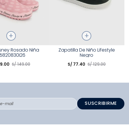
Talla
isney Rosado Niña
Zapatilla De Niño Lifestyle
5820830I26
Negro
opción
Elige una opción
9
.
00
S/
149
.
00
S/
77
.
40
S/
129
.
00
COMPRAR
COMPRAR
SUSCRIBIRME