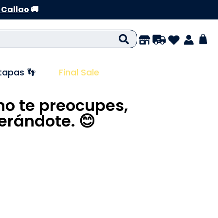
 Callao
🚚
tapas 👣
Final Sale
no te preocupes,
rándote. 😊