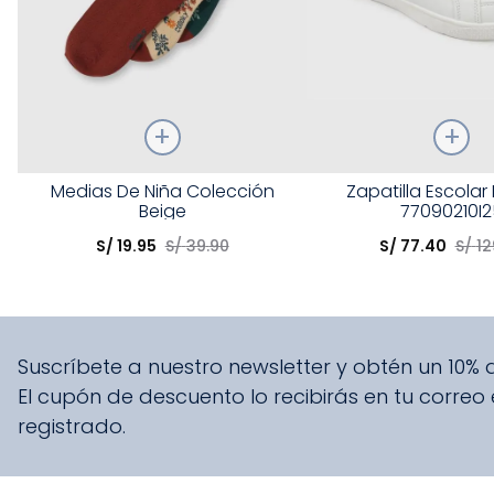
Talla
Talla
Medias De Niña Colección
Zapatilla Escolar
Beige
77090210I2
Elige una opción
Elige una opción
S/
19
.
95
S/
39
.
90
S/
77
.
40
S/
12
COMPRAR
COMPRA
Suscríbete a nuestro newsletter y obtén un 10%
El cupón de descuento lo recibirás en tu correo
registrado.