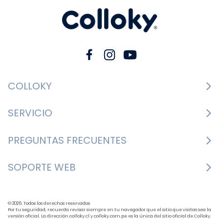
COLLOKY
Guía de tallas Zapatos
SERVICIO
Guía de tallas Ropa
Cambios y devoluciones
PREGUNTAS FRECUENTES
Guía de tallas Accesorios
Consultar boletas
Nosotros
¿Cómo comprar?
SOPORTE WEB
Formulario de contacto
Nuestras tiendas
Mis pedidos
Bases y condiciones
+562 3327 7700
BLOG
Formas de pago
Horario de atención: Lunes a Jueves de 9:30 a 18:00 
© 2026. Todos los derechos reservados
Política de despacho
Por tu seguridad, recuerda revisar siempre en tu navegador que el sitio que visitas sea la
versión oficial. La dirección colloky.cl y colloky.com.pe es la única del sitio oficial de Colloky.