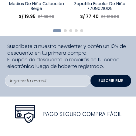
Talla
Medias De Niña Colección
Talla
Zapatilla Escolar De Niño
Beige
77090210I25
Elige una opción
Elige una opción
S/
19
.
95
S/
77
.
40
S/
39
.
90
S/
129
.
00
COMPRAR
COMPRAR
Suscríbete a nuestro newsletter y obtén un 10% de
descuento en tu primera compra.
El cupón de descuento lo recibirás en tu correo
electrónico luego de haberte registrado.
SUSCRIBIRME
PAGO SEGURO COMPRA FÁCIL