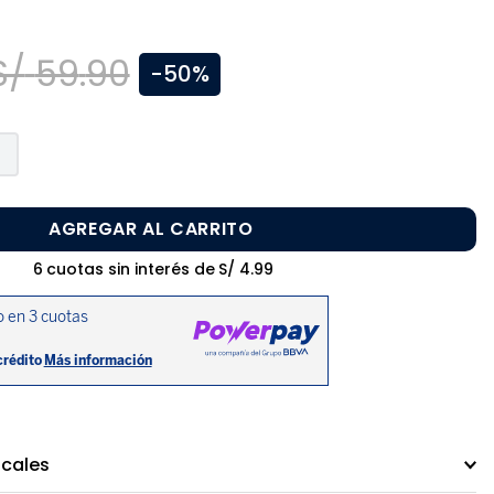
S/
59
.
90
-
50%
AGREGAR AL CARRITO
6
cuotas sin interés de
S/
4
.
99
ocales