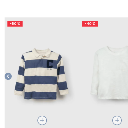
-
50 %
-
40 %