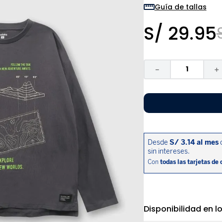
9
.
disney
Guía de tallas
10
.
sandalias niño
S/
29
.
95
－
＋
Disponibilidad en l