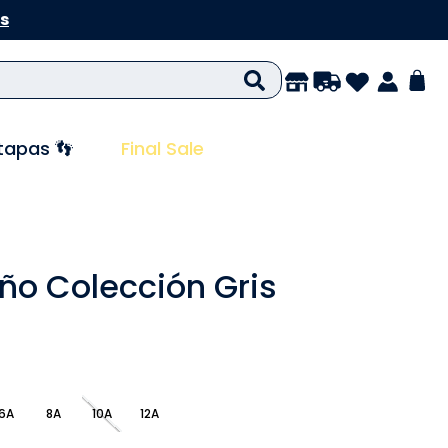
s
tapas 👣
Final Sale
iño Colección Gris
6A
8A
10A
12A