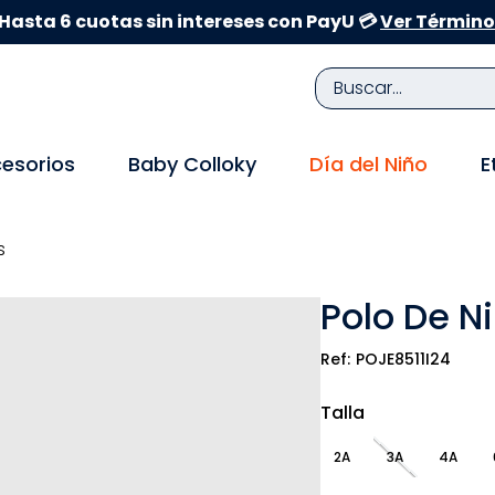
Hasta 6 cuotas sin intereses con PayU 💳
Ver Término
Buscar...
TÉRMINOS MÁS BUSCADOS
esorios
Baby Colloky
Día del Niño
E
1
.
zapatillas niña
2
.
zapatillas niño
s
3
.
medias
Polo De N
4
.
sandalias
5
.
sandalias niña
POJE8511I24
6
.
pijama
Talla
7
.
bebe
2A
3A
4A
8
.
zapatos niña