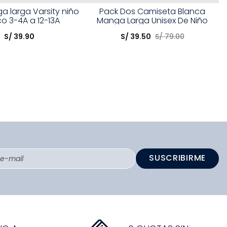
Talla
a larga Varsity niño
Pack Dos Camiseta Blanca
o 3-4A a 12-13A
Manga Larga Unisex De Niño
opción
Elige una opción
S/
39
.
90
S/
39
.
50
S/
79
.
00
COMPRAR
COMPRAR
SUSCRIBIRME