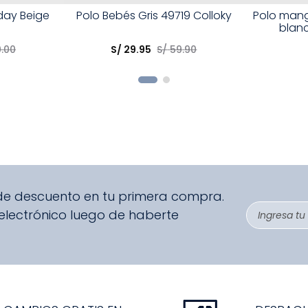
Talla
Talla
day Beige
Polo Bebés Gris 49719 Colloky
Polo mang
blanc
Elige una opción
Elige una 
9
.
00
S/
29
.
95
S/
59
.
90
R
COMPRAR
 de descuento en tu primera compra.
 electrónico luego de haberte