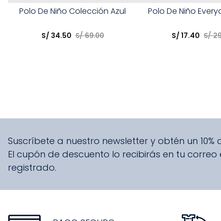
Talla
Talla
Polo De Niño Colección Azul
Polo De Niño Every
Elige una opción
Elige una opción
S/
34
.
50
S/
69
.
00
S/
17
.
40
S/
2
COMPRAR
COMPRA
Suscríbete a nuestro newsletter y obtén un 10%
El cupón de descuento lo recibirás en tu correo
registrado.