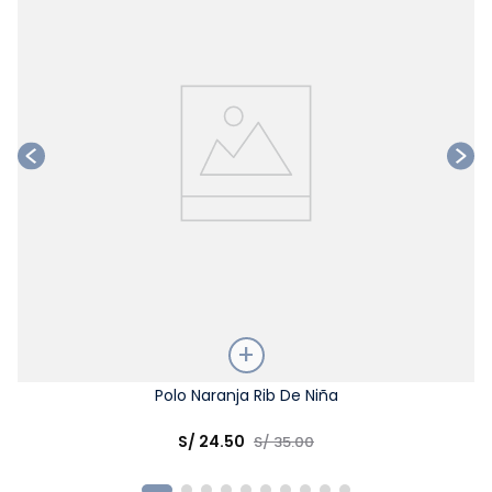
Talla
Polo Naranja Rib De Niña
Elige una opción
S/
24
.
50
S/
35
.
00
COMPRAR