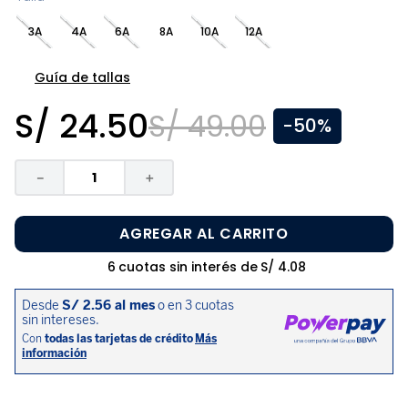
8
.
zapatos niña
3A
4A
6A
8A
10A
12A
9
.
disney
10
.
sandalias niño
Guía de tallas
S/
24
.
50
S/
49
.
00
-
50%
－
＋
AGREGAR AL CARRITO
6
cuotas sin interés de
S/
4
.
08