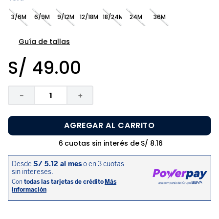
8
.
zapatos niña
3/6M
6/9M
9/12M
12/18M
18/24M
24M
36M
9
.
disney
10
.
sandalias niño
Guía de tallas
S/
49
.
00
－
＋
AGREGAR AL CARRITO
6
cuotas sin interés de
S/
8
.
16