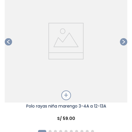
Talla
Polo rayas niña marengo 3-4A a 12-13A
Elige una opción
S/
59
.
00
COMPRAR