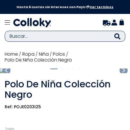
a y
Hasta 6 cuotas sin intereses con PayU 💳
Ver terminos
Buscar...
TÉRMINOS MÁS BUSCADOS
ropa
niña
polos
Polo De Niña Colección Negro
1
.
zapatillas niña
2
.
zapatillas niño
Polo De Niña Colección
3
.
medias
Negro
4
.
sandalias
5
.
sandalias niña
POJE0203I25
6
.
pijama
7
.
bebe
Talla