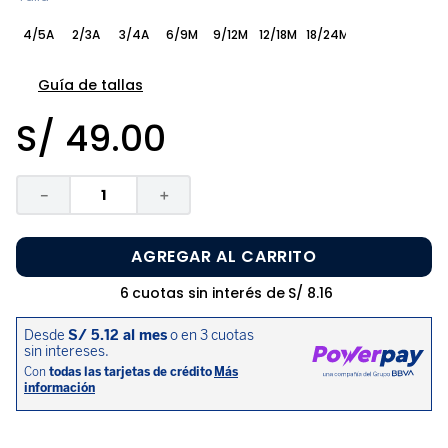
8
.
zapatos niña
4/5A
2/3A
3/4A
6/9M
9/12M
12/18M
18/24M
9
.
pijama
10
.
sandalias niño
Guía de tallas
S/
49
.
00
－
＋
AGREGAR AL CARRITO
6
cuotas sin interés de
S/
8
.
16