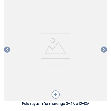
Ta
Talla
Polo rayas niña marengo 3-4A a 12-13A
Elige una opción