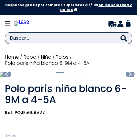
Despacho gratis por compras superiores a s/199
Aplica solo Lima y
Callao
🚚
Buscar...
TÉRMINOS MÁS BUSCADOS
ropa
niña
polos
Polo paris niña blanco 6-9M a 4-5A
1
.
zapatillas niña
2
.
zapatillas niño
Polo paris niña blanco 6-
3
.
medias
9M a 4-5A
4
.
sandalias
5
.
sandalias niña
POJE5609V27
6
.
bebe
7
.
disney
Talla