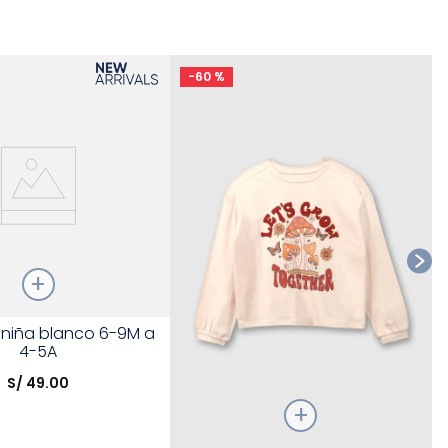
-
60 %
Ta
s niña blanco 6-9M a
4-5A
opción
S/
49
.
00
COMPRAR