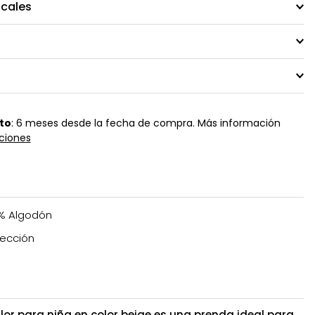
ocales
to
: 6 meses desde la fecha de compra. Más información
ciones
% Algodón
ección
lor para niña en color beige es una prenda ideal para