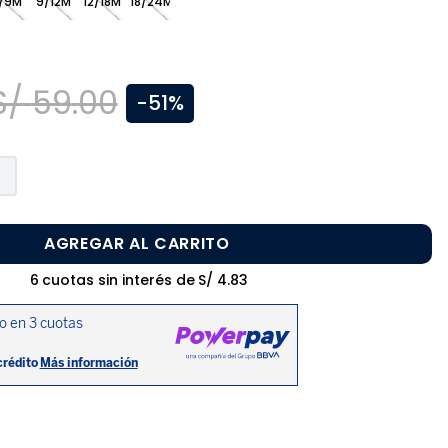
/9M
9/12M
12/18M
18/24M
S/
59
.
00
-
51%
AGREGAR AL CARRITO
6
cuotas sin interés de
S/
4
.
83