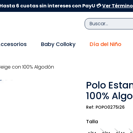
Hasta 6 cuotas sin intereses con PayU 💳
Ver Término
Buscar...
TÉRMINOS MÁS BUSCADOS
ccesorios
Baby Colloky
Día del Niño
1
.
zapatillas niña
2
.
zapatillas niño
Beige con 100% Algodón
3
.
medias
Polo Esta
4
.
sandalias
100% Alg
5
.
sandalias niña
6
.
bebe
POPO0275I26
7
.
sandalias niño
Talla
8
.
pijama