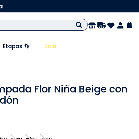
s
Etapas 👣
Sale
mpada Flor Niña Beige con
odón