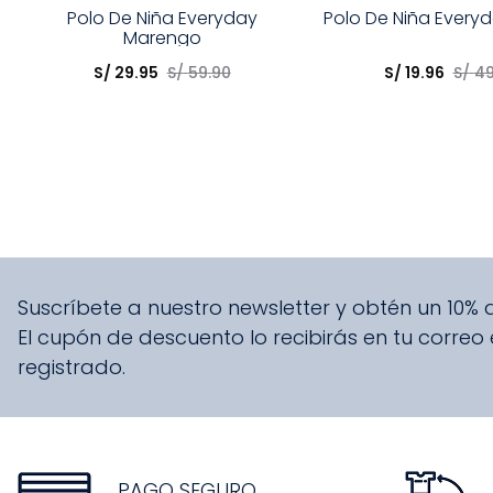
Talla
Talla
Polo De Niña Everyday
Polo De Niña Every
Marengo
Elige una opción
Elige una opción
S/
29
.
95
S/
59
.
90
S/
19
.
96
S/
4
COMPRAR
COMPRA
Suscríbete a nuestro newsletter y obtén un 10%
El cupón de descuento lo recibirás en tu correo
registrado.
PAGO SEGURO