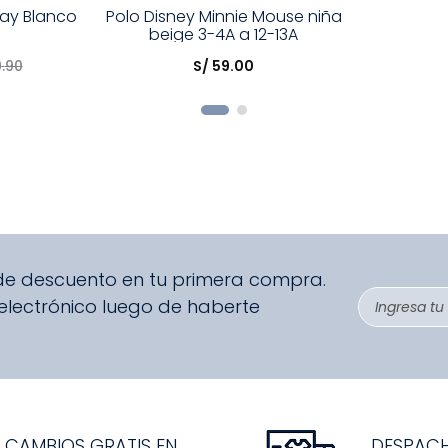
Talla
day Blanco
Polo Disney Minnie Mouse niña
beige 3-4A a 12-13A
Elige una opción
9
.
90
S/
59
.
00
R
COMPRAR
 de descuento en tu primera compra.
 electrónico luego de haberte
CAMBIOS GRATIS EN
DESPAC