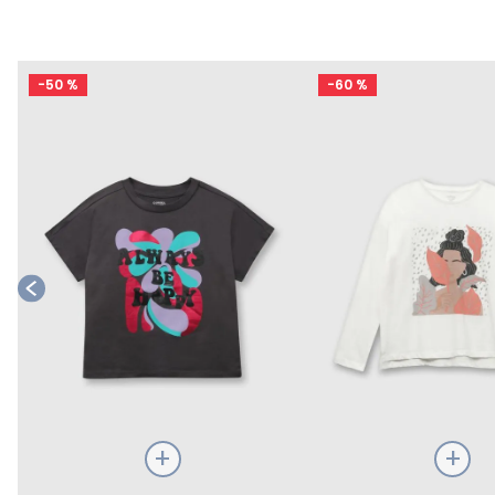
-
50 %
-
60 %