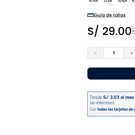
4/5A
2/3A
3/4A
6
9
.
zapatos niña
10
.
disney
Guía de tallas
S/
29
.
00
－
＋