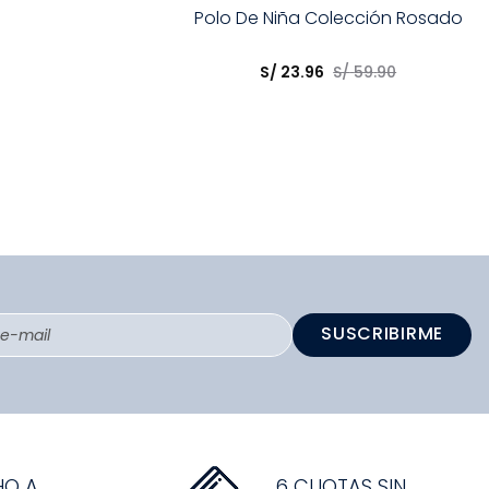
Talla
Polo De Niña Colección Rosado
Elige una opción
S/
23
.
96
S/
59
.
90
COMPRAR
SUSCRIBIRME
HO A
6 CUOTAS SIN