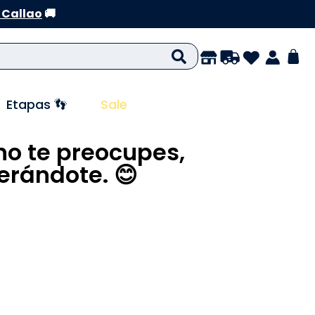
 Callao
🚚
Etapas 👣
Sale
no te preocupes,
rándote. 😊