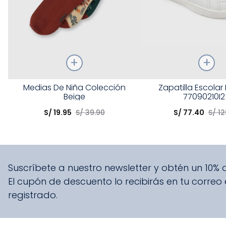
Talla
Talla
Medias De Niña Colección
Zapatilla Escolar
Beige
77090210I2
Elige una opción
Elige una opción
S/
19
.
95
S/
39
.
90
S/
77
.
40
S/
12
COMPRAR
COMPRA
Suscríbete a nuestro newsletter y obtén un 10%
El cupón de descuento lo recibirás en tu correo
registrado.