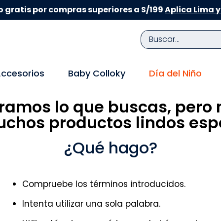
 gratis por compras superiores a S/199
Aplica Lima y
Buscar...
TÉRMINOS MÁS BUSCADOS
ccesorios
Baby Colloky
Día del Niño
1
.
zapatillas niña
ramos lo que buscas, pero 
2
.
zapatillas niño
chos productos lindos espe
3
.
medias
4
.
sandalias
¿Qué hago?
5
.
sandalias niña
6
.
bebe
Compruebe los términos introducidos.
7
.
disney
Intenta utilizar una sola palabra.
8
.
zapatos niña