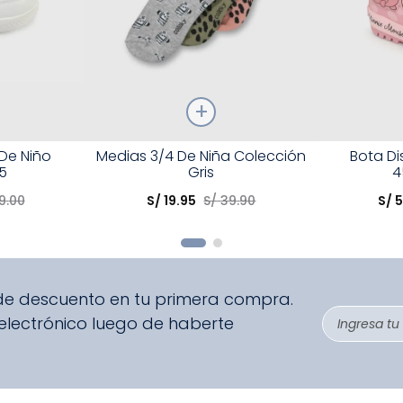
Talla
Talla
 De Niño
Medias 3/4 De Niña Colección
Bota D
5
Gris
4
Elige una opción
Elige una 
9
.
00
S/
19
.
95
S/
39
.
90
S/
5
R
COMPRAR
 de descuento en tu primera compra.
 electrónico luego de haberte