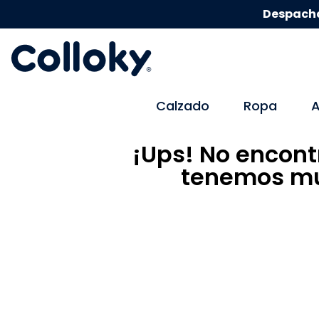
Despacho
Calzado
Ropa
A
¡Ups! No encont
tenemos mu