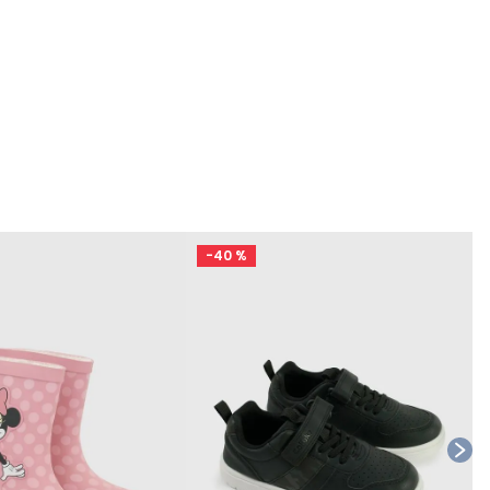
-
40 %