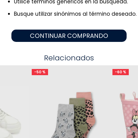
Utilice términos genéricos en la búsqueda.
9
.
pijama
10
.
sandalias niño
Busque utilizar sinónimos al término deseado.
CONTINUAR COMPRANDO
Relacionados
-
50 %
-
60 %