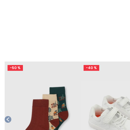
-
50 %
-
40 %