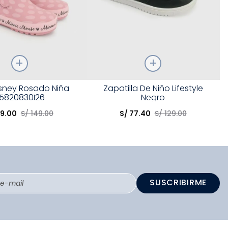
Talla
isney Rosado Niña
Zapatilla De Niño Lifestyle
5820830I26
Negro
opción
Elige una opción
9
.
00
S/
149
.
00
S/
77
.
40
S/
129
.
00
COMPRAR
COMPRAR
SUSCRIBIRME