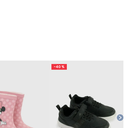
-
40 %