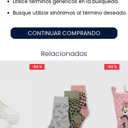
Utilice términos genéricos en la búsqueda.
9
.
zapatos niña
10
.
disney
Busque utilizar sinónimos al término deseado.
CONTINUAR COMPRANDO
Relacionados
-
50 %
-
60 %