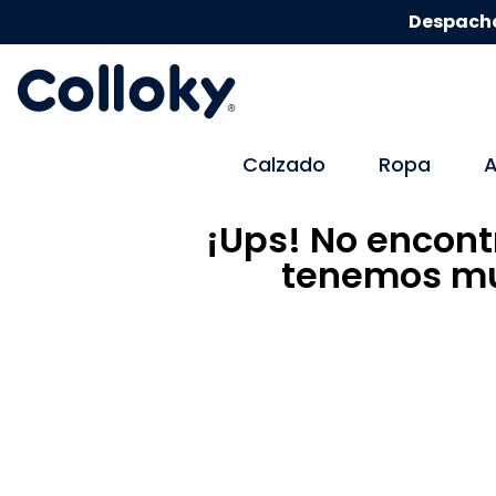
Despacho
Calzado
Ropa
A
¡Ups! No encont
tenemos mu