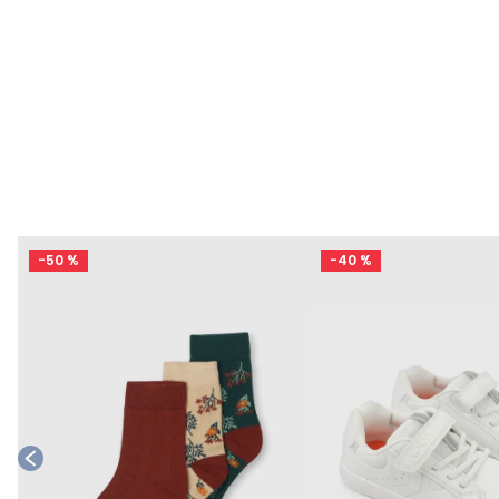
-
50 %
-
40 %