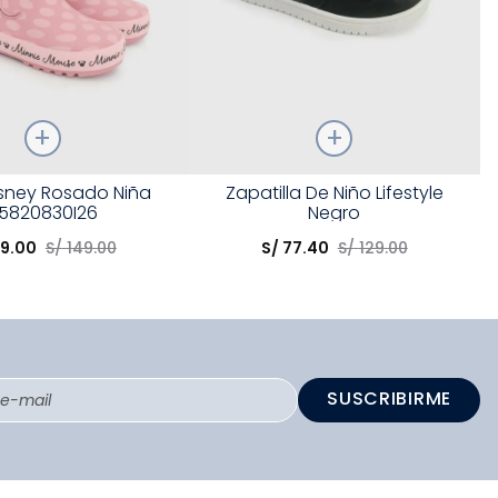
Talla
isney Rosado Niña
Zapatilla De Niño Lifestyle
5820830I26
Negro
opción
Elige una opción
9
.
00
S/
149
.
00
S/
77
.
40
S/
129
.
00
COMPRAR
COMPRAR
SUSCRIBIRME