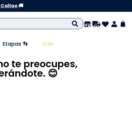
 Callao
🚚
Etapas 👣
Sale
no te preocupes,
rándote. 😊