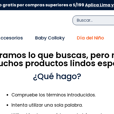
 gratis por compras superiores a S/199
Aplica Lima y
Buscar...
TÉRMINOS MÁS BUSCADOS
ccesorios
Baby Colloky
Día del Niño
1
.
zapatillas niña
ramos lo que buscas, pero 
2
.
zapatillas niño
chos productos lindos espe
3
.
medias
4
.
sandalias
¿Qué hago?
5
.
sandalias niña
6
.
bebe
Compruebe los términos introducidos.
7
.
sandalias niño
Intenta utilizar una sola palabra.
8
.
pijama