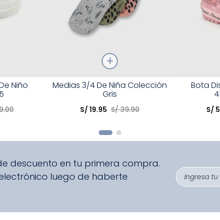
Talla
Talla
 De Niño
Medias 3/4 De Niña Colección
Bota D
5
Gris
4
Elige una opción
Elige una 
9
.
00
S/
19
.
95
S/
39
.
90
S/
5
R
COMPRAR
 de descuento en tu primera compra.
 electrónico luego de haberte