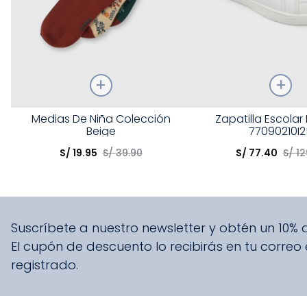
Talla
Talla
Medias De Niña Colección
Zapatilla Escolar
Beige
77090210I2
Elige una opción
Elige una opción
S/
19
.
95
S/
39
.
90
S/
77
.
40
S/
12
COMPRAR
COMPRA
Suscríbete a nuestro newsletter y obtén un 10%
El cupón de descuento lo recibirás en tu correo
registrado.