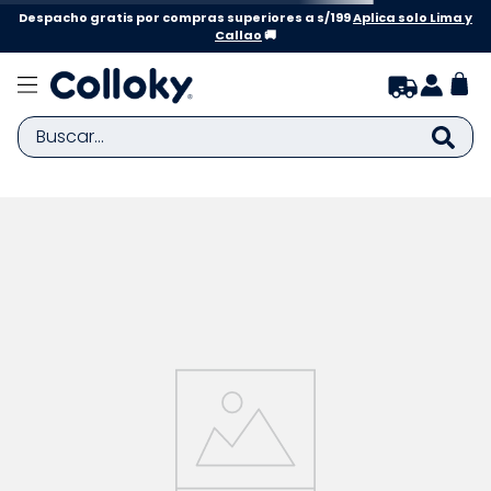
Despacho gratis por compras superiores a s/199
Aplica solo Lima y
Callao
🚚
Buscar...
TÉRMINOS MÁS BUSCADOS
1
.
zapatillas niña
2
.
zapatillas niño
3
.
medias
4
.
sandalias
5
.
sandalias niña
6
.
bebe
7
.
sandalias niño