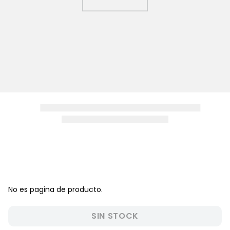
8
.
pijama
9
.
zapatos niña
10
.
disney
No es pagina de producto.
SIN STOCK