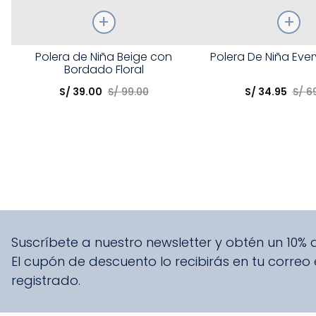
Talla
Talla
Polera de Niña Beige con
Polera De Niña Eve
Bordado Floral
Elige una opción
Elige una opción
S/
39
.
00
S/
99
.
00
S/
34
.
95
S/
6
COMPRAR
COMPRA
Suscríbete a nuestro newsletter y obtén un 10%
El cupón de descuento lo recibirás en tu correo
registrado.