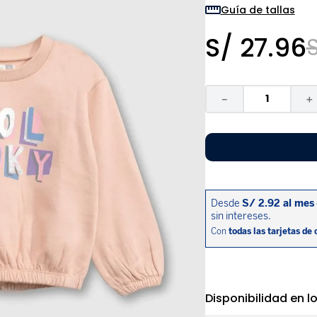
9
.
zapatos niña
Guía de tallas
10
.
disney
S/
27
.
96
－
＋
Disponibilidad en l