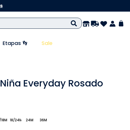
s
Etapas 👣
Sale
 Niña Everyday Rosado
/18M
18/24M
24M
36M