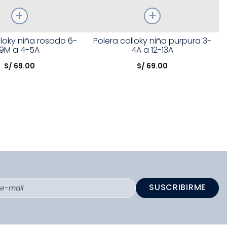
Talla
lloky niña rosado 6-
Polera colloky niña purpura 3-
9M a 4-5A
4A a 12-13A
opción
Elige una opción
S/
69
.
00
S/
69
.
00
COMPRAR
COMPRAR
SUSCRIBIRME