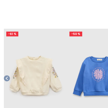
l
-
61 %
-
50 %