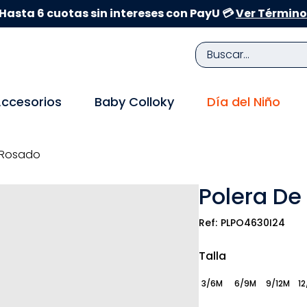
Hasta 6 cuotas sin intereses con PayU 💳
Ver Término
Buscar...
TÉRMINOS MÁS BUSCADOS
ccesorios
Baby Colloky
Día del Niño
1
.
zapatillas niña
2
.
zapatillas niño
y Rosado
3
.
medias
Polera De
4
.
sandalias
5
.
sandalias niña
PLPO4630I24
6
.
bebe
Talla
7
.
sandalias niño
3/6M
6/9M
9/12M
12
8
.
pijama