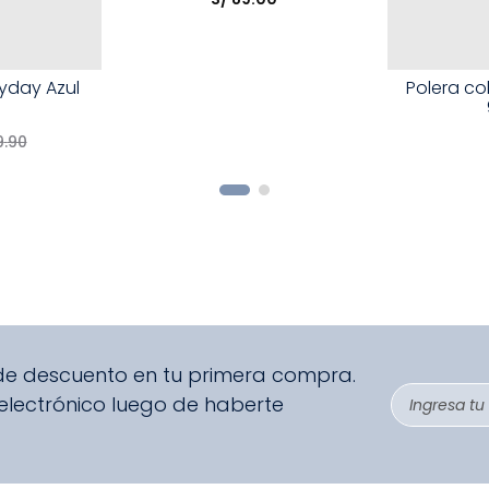
COMPRAR
Talla
ryday Azul
Polera co
Elige una 
9
.
90
R
 de descuento en tu primera compra.
 electrónico luego de haberte