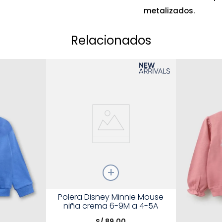
metalizados.
Relacionados
Talla
Polera Disney Minnie Mouse
niña crema 6-9M a 4-5A
Elige una opción
S/
89
.
00