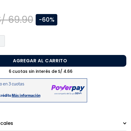
S/
69
.
90
-
60%
AGREGAR AL CARRITO
6
cuotas sin interés de
S/
4
.
66
ocales