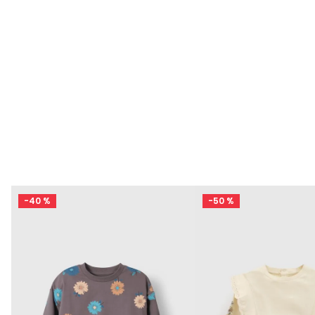
-
40 %
-
50 %