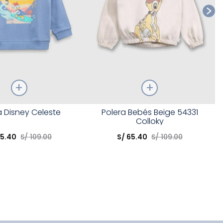
Talla
a Disney Celeste
Polera Bebés Beige 54331
Colloky
opción
Elige una opción
65
.
40
S/
109
.
00
S/
65
.
40
S/
109
.
00
COMPRAR
COMPRAR