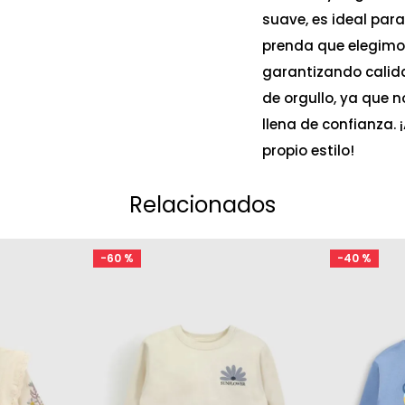
suave, es ideal par
prenda que elegimo
garantizando calidad
de orgullo, ya que 
llena de confianza.
propio estilo!
Relacionados
-
60 %
-
40 %