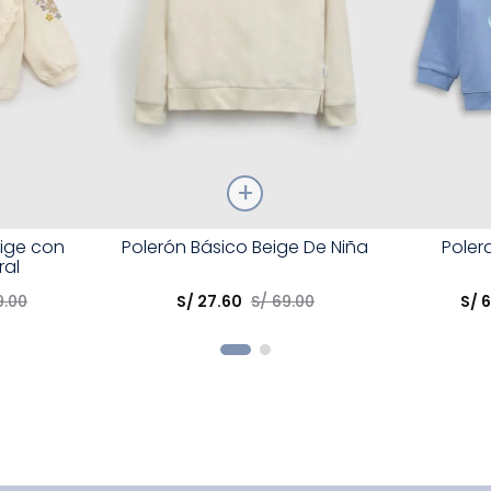
Talla
Talla
eige con
Polerón Básico Beige De Niña
Poler
ral
Elige una opción
Elige una 
9
.
00
S/
27
.
60
S/
69
.
00
S/
R
COMPRAR