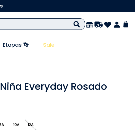
s
Etapas 👣
Sale
 Niña Everyday Rosado
8A
10A
12A