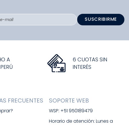
SUSCRIBIRME
HO A
6 CUOTAS SIN
 PERÚ
INTERÉS
AS FRECUENTES
SOPORTE WEB
prar?
WSP: +51 950189479
s
Horario de atención: Lunes a 