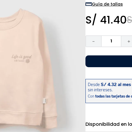
9
.
zapatos niña
Guía de tallas
10
.
disney
S/
41
.
40
S
－
＋
Disponibilidad en l