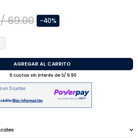
/
69
.
00
-
40%
AGREGAR AL CARRITO
6
cuotas sin interés de
S/
6
.
90
ocales