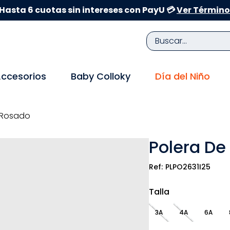
Hasta 6 cuotas sin intereses con PayU 💳
Ver Término
Buscar...
TÉRMINOS MÁS BUSCADOS
ccesorios
Baby Colloky
Día del Niño
1
.
zapatillas niña
2
.
zapatillas niño
y Rosado
3
.
medias
Polera De
4
.
sandalias
5
.
sandalias niña
PLPO2631I25
6
.
bebe
Talla
7
.
sandalias niño
3A
4A
6A
8
.
pijama