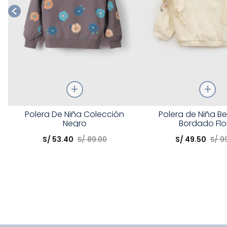
Talla
Talla
Polera De Niña Colección
Polera de Niña B
Negro
Bordado Flo
Elige una opción
Elige una opción
S/
53
.
40
S/
89
.
00
S/
49
.
50
S/
9
COMPRAR
COMPRA